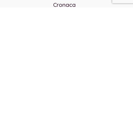
Cronaca
Politica
Cultura e società
Corvo rosso
Reverendo Frank
Libri
Incontri Contemporanei
Chi siamo
Servizi
Privacy Policy
Contatti
Direttore responsabile:
Franco Arcidiaco