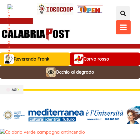
Vai
al
contenuto
MAIN
MENU
Reverendo Frank
Corvo rosso
Occhio al degrado