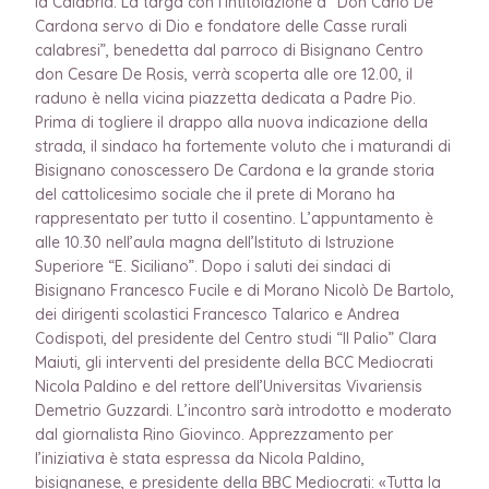
la Calabria. La targa con l’intitolazione a “Don Carlo De
Cardona servo di Dio e fondatore delle Casse rurali
calabresi”, benedetta dal parroco di Bisignano Centro
don Cesare De Rosis, verrà scoperta alle ore 12.00, il
raduno è nella vicina piazzetta dedicata a Padre Pio.
Prima di togliere il drappo alla nuova indicazione della
strada, il sindaco ha fortemente voluto che i maturandi di
Bisignano conoscessero De Cardona e la grande storia
del cattolicesimo sociale che il prete di Morano ha
rappresentato per tutto il cosentino. L’appuntamento è
alle 10.30 nell’aula magna dell’Istituto di Istruzione
Superiore “E. Siciliano”. Dopo i saluti dei sindaci di
Bisignano Francesco Fucile e di Morano Nicolò De Bartolo,
dei dirigenti scolastici Francesco Talarico e Andrea
Codispoti, del presidente del Centro studi “Il Palio” Clara
Maiuti, gli interventi del presidente della BCC Mediocrati
Nicola Paldino e del rettore dell’Universitas Vivariensis
Demetrio Guzzardi. L’incontro sarà introdotto e moderato
dal giornalista Rino Giovinco. Apprezzamento per
l’iniziativa è stata espressa da Nicola Paldino,
bisignanese, e presidente della BBC Mediocrati: «Tutta la