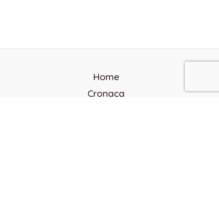
Home
Cronaca
Politica
Cultura e società
Corvo rosso
Reverendo Frank
Libri
Incontri Contemporanei
Chi siamo