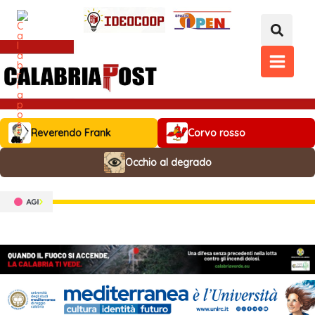
Vai
al
contenuto
MAIN
MENU
Reverendo Frank
Corvo rosso
Occhio al degrado