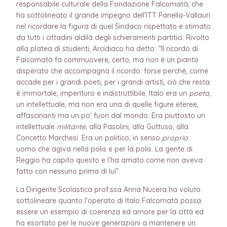
responsabile culturale della Fondazione Falcomatà, che
ha sottolineato il grande impegno dell’ITT Panella-Vallauri
nel ricordare la figura di quel Sindaco rispettato e stimato
da tutti i cittadini aldilà degli schieramenti partitici. Rivolto
alla platea di studenti, Arcidiaco ha detto: “Il ricordo di
Falcomatà fa commuovere, certo, ma non è un pianto
disperato che accompagna il ricordo: forse perché, come
accade per i grandi poeti, per i grandi artisti, ciò che resta
è immortale, imperituro e indistruttibile. Italo era un
poeta,
un intellettuale, ma non era una di quelle figure eteree,
affascinanti ma un po’ fuori dal mondo. Era piuttosto un
intellettuale
militante,
alla Pasolini, alla Guttuso, alla
Concetto Marchesi. Era un politico, in senso
proprio
:
uomo che agiva nella polis e per la polis. La gente di
Reggio ha capito questo e l’ha amato come non aveva
fatto con nessuno prima di lui”.
La Dirigente Scolastica prof.ssa Anna Nucera ha voluto
sottolineare quanto l’operato di Italo Falcomatà possa
essere un esempio di coerenza ed amore per la città ed
ha esortato per le nuove generazioni a mantenere un