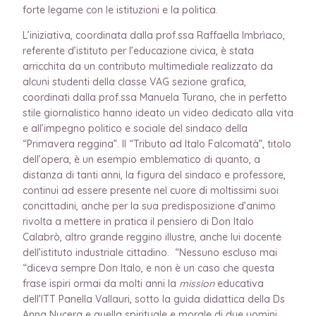
forte legame con le istituzioni e la politica.
L’iniziativa, coordinata dalla prof.ssa Raffaella Imbrìaco,
referente d’istituto per l’educazione civica, è stata
arricchita da un contributo multimediale realizzato da
alcuni studenti della classe VAG sezione grafica,
coordinati dalla prof.ssa Manuela Turano, che in perfetto
stile giornalistico hanno ideato un video dedicato alla vita
e all’impegno politico e sociale del sindaco della
“Primavera reggina”. Il “Tributo ad Italo Falcomatà”, titolo
dell’opera, è un esempio emblematico di quanto, a
distanza di tanti anni, la figura del sindaco e professore,
continui ad essere presente nel cuore di moltissimi suoi
concittadini, anche per la sua predisposizione d’animo
rivolta a mettere in pratica il pensiero di Don Italo
Calabrò, altro grande reggino illustre, anche lui docente
dell’istituto industriale cittadino. “Nessuno escluso mai
“diceva sempre Don Italo, e non è un caso che questa
frase ispiri ormai da molti anni la
mission
educativa
dell’ITT Panella Vallauri, sotto la guida didattica della Ds
Anna Nucera e quella spirituale e morale di due uomini