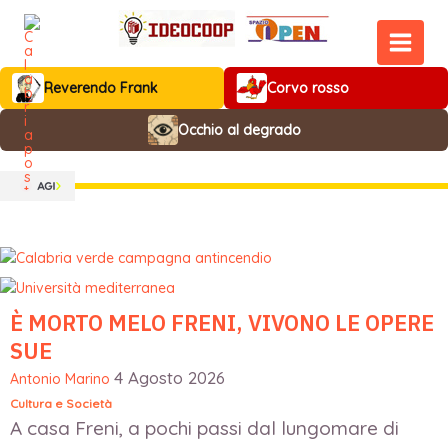
Vai
al
contenuto
MAIN
Reverendo Frank
Corvo rosso
MEN
Occhio al degrado
È MORTO MELO FRENI, VIVONO LE OPERE
SUE
4 Agosto 2026
Antonio Marino
Cultura e Società
A casa Freni, a pochi passi dal lungomare di