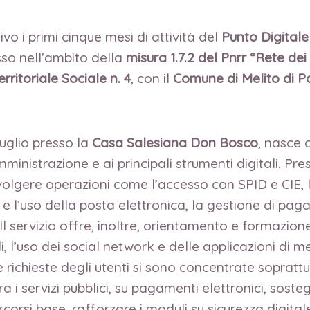
vo i primi cinque mesi di attività del
Punto Digitale
sso nell’ambito della
misura 1.7.2 del Pnrr “Rete dei 
rritoriale Sociale n. 4
, con il
Comune di Melito di P
luglio presso la
Casa Salesiana Don Bosco
, nasce 
ministrazione e ai principali strumenti digitali. Pre
olgere operazioni come l’accesso con SPID e CIE, l’u
ne e l’uso della posta elettronica, la gestione di pa
Il servizio offre, inoltre, orientamento e formazion
ali, l’uso dei social network e delle applicazioni di
 richieste degli utenti si sono concentrate soprat
ra i servizi pubblici, su pagamenti elettronici, sos
rcorsi base, rafforzare i moduli su sicurezza digital