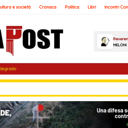
ultura e società
Cronaca
Politica
Libri
Incontri Co
 degrado