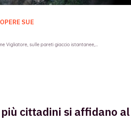
 OPERE SUE
 Vigliatore, sulle pareti giaccio istantanee,...
ù cittadini si affidano al