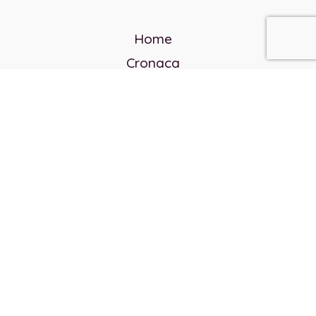
Home
Cronaca
Politica
Cultura e società
Corvo rosso
Reverendo Frank
Libri
Incontri Contemporanei
Chi siamo
Servizi
Privacy Policy
Contatti