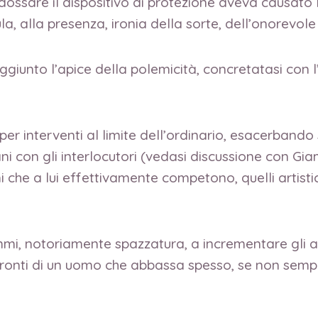
indossare il dispositivo di protezione aveva causato
a, alla presenza, ironia della sorte, dell’onorevole
 raggiunto l’apice della polemicità, concretatasi con
 per interventi al limite dell’ordinario, esacerbando 
ani con gli interlocutori (vedasi discussione con Gi
he a lui effettivamente competono, quelli artistici,
mmi, notoriamente spazzatura, a incrementare gli as
nti di un uomo che abbassa spesso, se non sempre, il