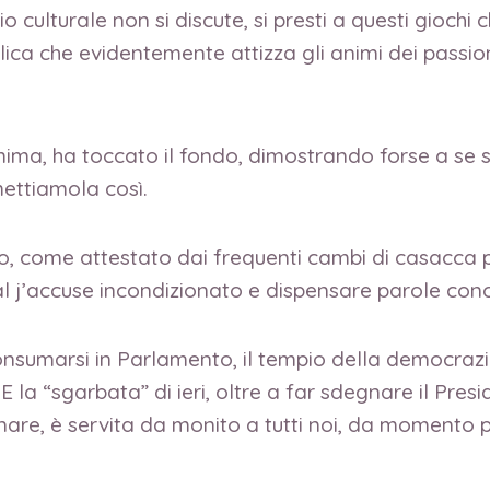
o culturale non si discute, si presti a questi gioch
a che evidentemente attizza gli animi dei passiona
ma, ha toccato il fondo, dimostrando forse a se s
mettiamola così.
, come attestato dai frequenti cambi di casacca pol
si al j’accuse incondizionato e dispensare parole conc
 consumarsi in Parlamento, il tempio della democra
la “sgarbata” di ieri, oltre a far sdegnare il Presi
nare, è servita da monito a tutti noi, da momento p