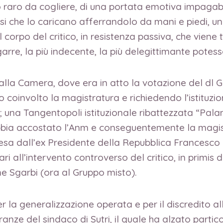
 raro da cogliere, di una portata emotiva impagabi
si che lo caricano afferrandolo da mani e piedi, u
 corpo del critico, in resistenza passiva, che viene 
arre, la più indecente, la più delegittimante potesse
alla Camera, dove era in atto la votazione del dl Giu
 coinvolto la magistratura e richiedendo l’istituzi
a; una Tangentopoli istituzionale ribattezzata “Pal
abbia accostato l’Anm e conseguentemente la magis
esa dall’ex Presidente della Repubblica Francesco 
i all’intervento controverso del critico, in primis 
ome Sgarbi (ora al Gruppo misto).
 la generalizzazione operata e per il discredito al
nze del sindaco di Sutri, il quale ha alzato particol