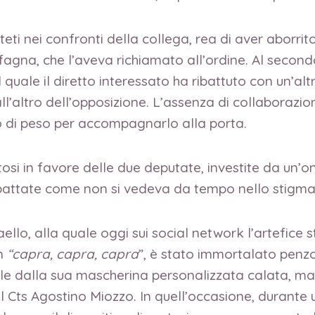
iteti nei confronti della collega, rea di aver aborri
fagna, che l’aveva richiamato all’ordine. Al seco
uale il diretto interessato ha ribattuto con un’altra s
’altro dell’opposizione. L’assenza di collaborazio
 di peso per accompagnarlo alla porta.
osi in favore delle due deputate, investite da un’on
pattate come non si vedeva da tempo nello stigmat
lo, alla quale oggi sui social network l’artefice s
in
“capra, capra, capra
”, è stato immortalato penzo
reale dalla sua mascherina personalizzata calata, 
el Cts Agostino Miozzo. In quell’occasione, durante