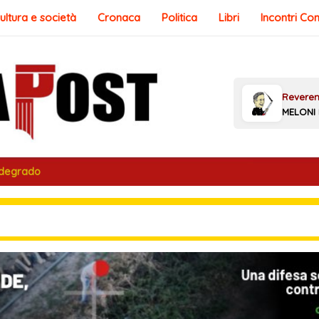
ultura e società
Cronaca
Politica
Libri
Incontri Co
 degrado