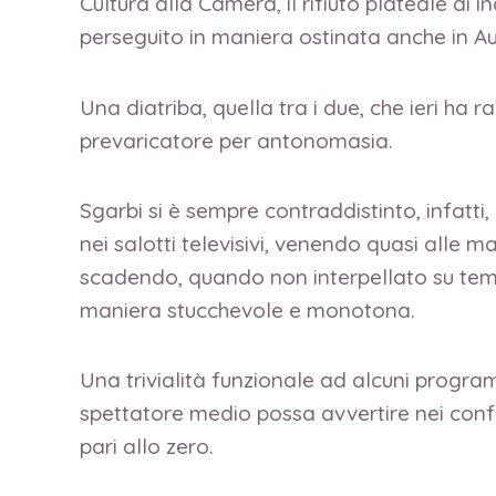
Cultura alla Camera, il rifiuto plateale di 
perseguito in maniera ostinata anche in Aul
Una diatriba, quella tra i due, che ieri ha
prevaricatore per antonomasia.
Sgarbi si è sempre contraddistinto, infatti,
nei salotti televisivi, venendo quasi alle m
scadendo, quando non interpellato su temi c
maniera stucchevole e monotona.
Una trivialità funzionale ad alcuni progra
spettatore medio possa avvertire nei confro
pari allo zero.