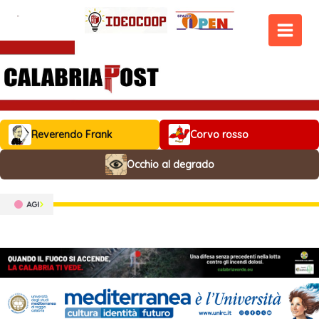
Vai
al
contenuto
MAIN
MEN
Reverendo Frank
Corvo rosso
Occhio al degrado