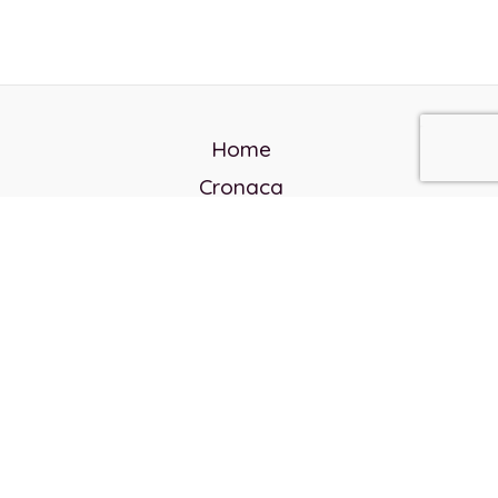
Home
Cronaca
Politica
Cultura e società
Corvo rosso
Reverendo Frank
Libri
Incontri Contemporanei
Chi siamo
Servizi