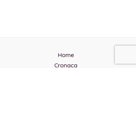
Home
Cronaca
Politica
Cultura e società
Corvo rosso
Reverendo Frank
Libri
Incontri Contemporanei