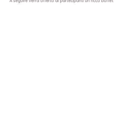
A seguire verrà offerto ai partecipanti un ricco buffet.