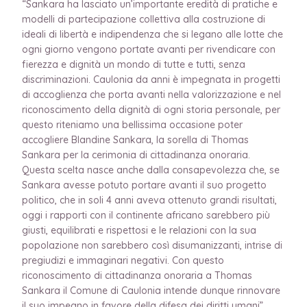
“Sankara ha lasciato un’importante eredità di pratiche e
modelli di partecipazione collettiva alla costruzione di
ideali di libertà e indipendenza che si legano alle lotte che
ogni giorno vengono portate avanti per rivendicare con
fierezza e dignità un mondo di tutte e tutti, senza
discriminazioni. Caulonia da anni è impegnata in progetti
di accoglienza che porta avanti nella valorizzazione e nel
riconoscimento della dignità di ogni storia personale, per
questo riteniamo una bellissima occasione poter
accogliere Blandine Sankara, la sorella di Thomas
Sankara per la cerimonia di cittadinanza onoraria.
Questa scelta nasce anche dalla consapevolezza che, se
Sankara avesse potuto portare avanti il suo progetto
politico, che in soli 4 anni aveva ottenuto grandi risultati,
oggi i rapporti con il continente africano sarebbero più
giusti, equilibrati e rispettosi e le relazioni con la sua
popolazione non sarebbero così disumanizzanti, intrise di
pregiudizi e immaginari negativi. Con questo
riconoscimento di cittadinanza onoraria a Thomas
Sankara il Comune di Caulonia intende dunque rinnovare
il suo impegno in favore della difesa dei diritti umani”.