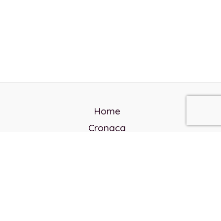
Home
Cronaca
Politica
Cultura e società
Corvo rosso
Reverendo Frank
Libri