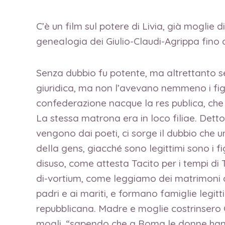
C’è un film sul potere di Livia, già moglie 
genealogia dei Giulio-Claudi-Agrippa fino
Senza dubbio fu potente, ma altrettanto s
giuridica, ma non l’avevano nemmeno i figli
confederazione nacque la res publica, che e
La stessa matrona era in loco filiae. Dett
vengono dai poeti, ci sorge il dubbio che u
della gens, giacché sono legittimi sono i 
disuso, come attesta Tacito per i tempi di 
di-vortium, come leggiamo dei matrimoni 
padri e ai mariti, e formano famiglie legitti
repubblicana. Madre e moglie costrinsero C
mogli, “sapendo che a Roma le donne hann