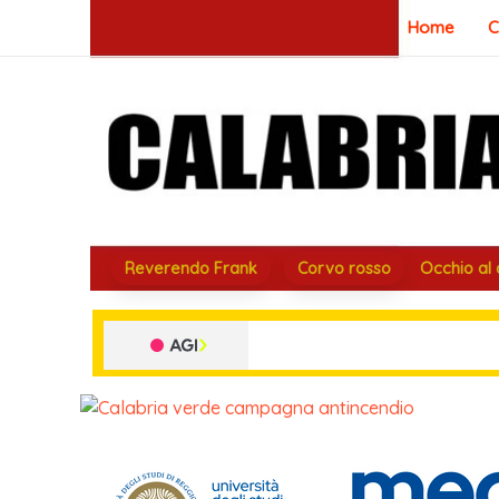
Vai
Home
C
al
contenuto
Reverendo Frank
Corvo rosso
Occhio al