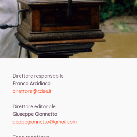
Direttore responsabile:
Franco Arcidiaco
direttore@cdse.it
-
Direttore editoriale:
Giuseppe Giannetto
peppegiannetto@gmail.com
-