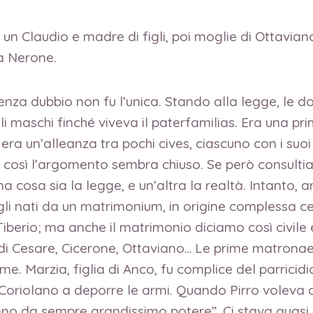
di un Claudio e madre di figli, poi moglie di Ottavia
 a Nerone.
enza dubbio non fu l’unica. Stando alla legge, le
 maschi finché viveva il paterfamilias. Era una prim
ra un’alleanza tra pochi cives, ciascuno con i suoi 
o così l’argomento sembra chiuso. Se però consulti
na cosa sia la legge, e un’altra la realtà. Intanto,
figli nati da un matrimonium, in origine complessa c
Tiberio; ma anche il matrimonio diciamo così civile 
di Cesare, Cicerone, Ottaviano… Le prime matronae
me. Marzia, figlia di Anco, fu complice del parricidio
oriolano a deporre le armi. Quando Pirro voleva co
o da sempre grandissimo potere”. Ci stava quasi