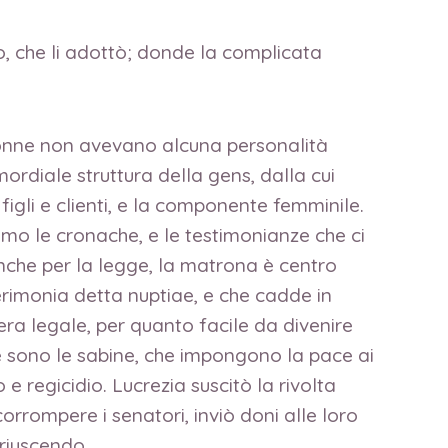
no, che li adottò; donde la complicata
 donne non avevano alcuna personalità
ordiale struttura della gens, dalla cui
figli e clienti, e la componente femminile.
amo le cronache, e le testimonianze che ci
 anche per la legge, la matrona è centro
erimonia detta nuptiae, e che cadde in
era legale, per quanto facile da divenire
 sono le sabine, che impongono la pace ai
 e regicidio. Lucrezia suscitò la rivolta
rrompere i senatori, inviò doni alle loro
 riuscendo…