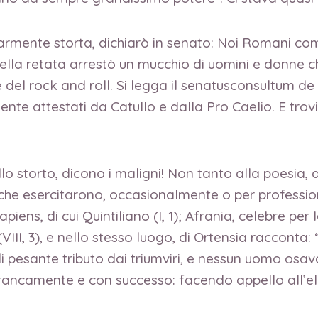
armente storta, dichiarò in senato: Noi Romani co
lla retata arrestò un mucchio di uomini e donne che,
 del rock and roll. Si legga il senatusconsultum d
te attestati da Catullo e dalla Pro Caelio. E trovia
llo storto, dicono i maligni! Non tanto alla poesia, 
he esercitarono, occasionalmente o per professione
piens, di cui Quintiliano (I, 1); Afrania, celebre per 
II, 3), e nello stesso luogo, di Ortensia racconta: “
 pesante tributo dai triumviri, e nessun uomo osava 
e francamente e con successo: facendo appello all’