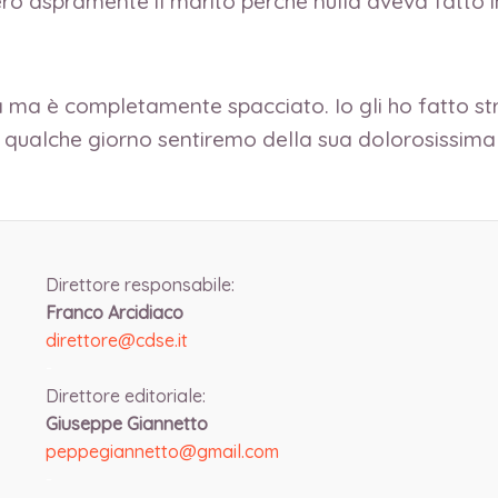
erò aspramente il marito perché nulla aveva fatto 
ata ma è completamente spacciato. Io gli ho fatto str
 qualche giorno sentiremo della sua dolorosissima
Direttore responsabile:
Franco Arcidiaco
direttore@cdse.it
-
Direttore editoriale:
Giuseppe Giannetto
peppegiannetto@gmail.com
-