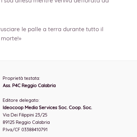
in sua difesa mentre veniva deflorata da
usciare le palle a terra durante tutto il
 morte!»
Proprietà testata:
Ass. P4C Reggio Calabria
-
Editore delegato:
Ideocoop Media Services Soc. Coop. Soc.
Via Dei Filippini 23/25
89125 Reggio Calabria
P.Iva/CF 03388410791