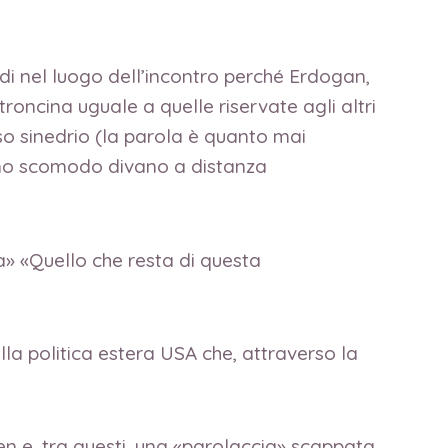
edi nel luogo dell’incontro perché Erdogan,
roncina uguale a quelle riservate agli altri
so sinedrio (la parola è quanto mai
n uno scomodo divano a distanza
a» «Quello che resta di questa
lla politica estera USA che, attraverso la
en e, tra questi, una «parolaccia» scappata