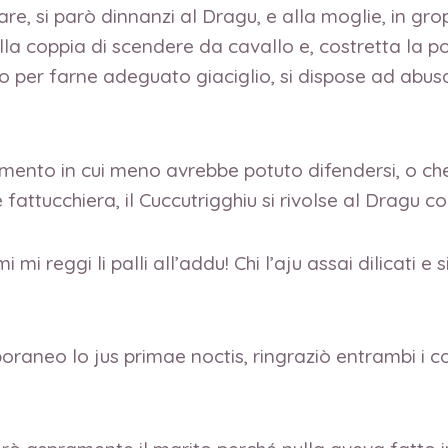
 si parò dinnanzi al Dragu, e alla moglie, in groppa
lla coppia di scendere da cavallo e, costretta la 
per farne adeguato giaciglio, si dispose ad abusar
nto in cui meno avrebbe potuto difendersi, o che l
ttucchiera, il Cuccutrigghiu si rivolse al Dragu co
 mi reggi li palli all’addu! Chi l’aju assai dilicati e 
oraneo lo jus primae noctis, ringraziò entrambi i c