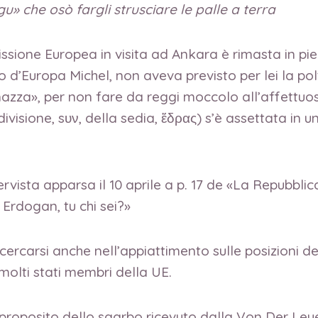
» che osò fargli strusciare le palle a terra
issione Europea in visita ad Ankara è rimasta in pi
o d’Europa Michel, non aveva previsto per lei la polt
hinazza», per non fare da reggi moccolo all’affettuo
divisione, sυν, della sedia, ἕδρας) s’è assettata i
rvista apparsa il 10 aprile a p. 17 de «La Repubblic
 Erdogan, tu chi sei?»
cercarsi anche nell’appiattimento sulle posizioni de
 molti stati membri della UE.
 a proposito dello sgarbo ricevuto dalla Von Der Ley