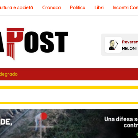
ultura e società
Cronaca
Politica
Libri
Incontri Co
 degrado