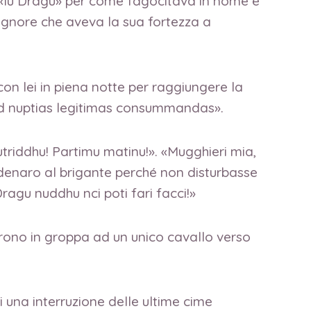
o «lu Dragu» per come fagocitava in nome e
 signore che aveva la sua fortezza a
on lei in piena notte per raggiungere la
ad nuptias legitimas consummandas».
utriddhu! Partimu matinu!». «Mugghieri mia,
denaro al brigante perché non disturbasse
Dragu nuddhu nci poti fari facci!»
arono in groppa ad un unico cavallo verso
i una interruzione delle ultime cime