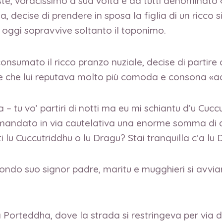
ste, voracissimo a sua volta e da tutti denominat
a, decise di prendere in sposa la figlia di un ricco
i oggi sopravvive soltanto il toponimo.
nsumato il ricco pranzo nuziale, decise di partire c
e e che lui reputava molto più comoda e consona «
 tu vo’ partiri di notti ma eu mi schiantu d’u Cucc
 mandato in via cautelativa una enorme somma di 
ti lu Cuccutriddhu o lu Dragu? Stai tranquilla c’a lu 
bondo suo signor padre, maritu e mugghieri si avvi
a Porteddha, dove la strada si restringeva per via d