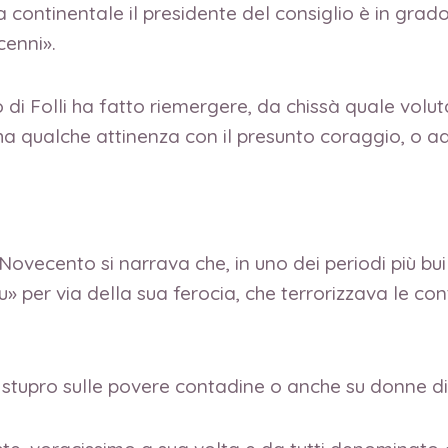
continentale il presidente del consiglio è in grado
 decenni».
lo di Folli ha fatto riemergere, da chissà quale volu
 ha qualche attinenza con il presunto coraggio, o a
vecento si narrava che, in uno dei periodi più bui d
u» per via della sua ferocia, che terrorizzava le 
 stupro sulle povere contadine o anche su donne di c