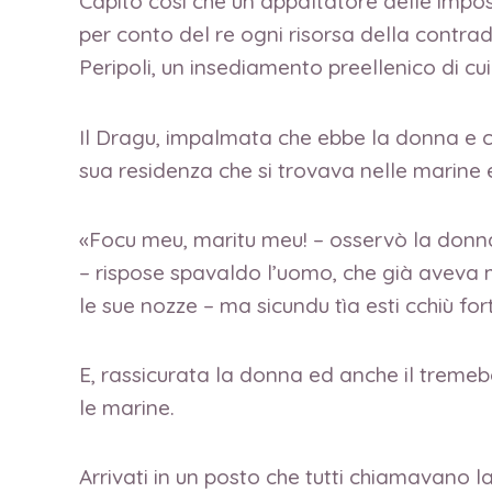
Capitò così che un appaltatore delle impo
per conto del re ogni risorsa della contrad
Peripoli, un insediamento preellenico di cu
Il Dragu, impalmata che ebbe la donna e co
sua residenza che si trovava nelle marin
«Focu meu, maritu meu! – osservò la donna –
– rispose spavaldo l’uomo, che già aveva
le sue nozze – ma sicundu tìa esti cchiù for
E, rassicurata la donna ed anche il treme
le marine.
Arrivati in un posto che tutti chiamavano l