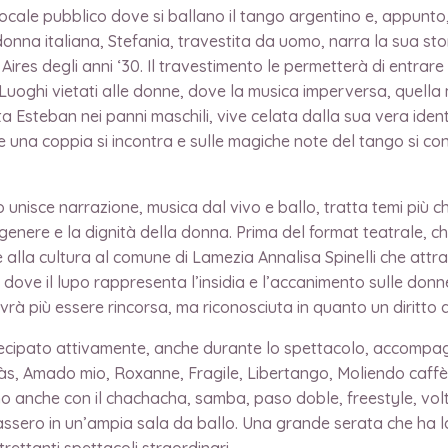
, locale pubblico dove si ballano il tango argentino e, appunt
nna italiana, Stefania, travestita da uomo, narra la sua stori
ires degli anni ‘30. Il travestimento le permetterà di entrare 
 Luoghi vietati alle donne, dove la musica imperversa, quell
Esteban nei panni maschili, vive celata dalla sua vera identi
cale una coppia si incontra e sulle magiche note del tango si c
unisce narrazione, musica dal vivo e ballo, tratta temi più ch
 genere e la dignità della donna. Prima del format teatrale, ch
 alla cultura al comune di Lamezia Annalisa Spinelli che attra
ve il lupo rappresenta l’insidia e l’accanimento sulle donne.
 più essere rincorsa, ma riconosciuta in quanto un diritto di
rtecipato attivamente, anche durante lo spettacolo, accompa
às, Amado mio, Roxanne, Fragile, Libertango, Moliendo caffè
tino anche con il chachacha, samba, paso doble, freestyle, vo
vassero in un’ampia sala da ballo. Una grande serata che ha 
rettanti spettacoli straordinari.