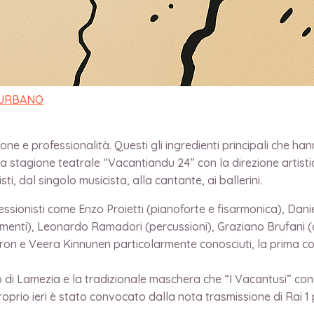
MUEL PERON E V
 URBANO
e e professionalità. Questi gli ingredienti principali che han
 stagione teatrale “Vacantiandu 24” con la direzione artistica 
ti, dal singolo musicista, alla cantante, ai ballerini.
ofessionisti come Enzo Proietti (pianoforte e fisarmonica), Da
amenti), Leonardo Ramadori (percussioni), Graziano Brufani (
eron e Veera Kinnunen particolarmente conosciuti, la prima c
o di Lamezia e la tradizionale maschera che “I Vacantusi” con
rio ieri è stato convocato dalla nota trasmissione di Rai 1 p