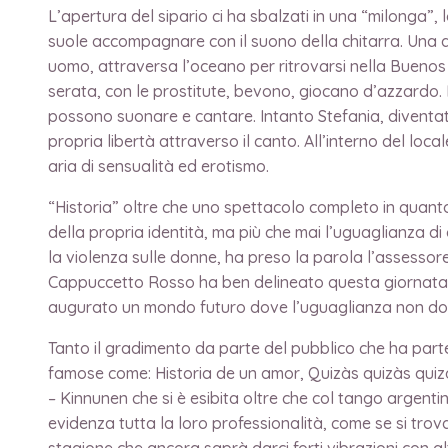
L’apertura del sipario ci ha sbalzati in una “milonga”
suole accompagnare con il suono della chitarra. Una do
uomo, attraversa l’oceano per ritrovarsi nella Buenos A
serata, con le prostitute, bevono, giocano d’azzardo.
possono suonare e cantare. Intanto Stefania, diventata 
propria libertà attraverso il canto. All’interno del lo
aria di sensualità ed erotismo.
“Historia” oltre che uno spettacolo completo in quanto 
della propria identità, ma più che mai l’uguaglianza di
la violenza sulle donne, ha preso la parola l’assessore
Cappuccetto Rosso ha ben delineato questa giornata do
augurato un mondo futuro dove l’uguaglianza non dovrà
Tanto il gradimento da parte del pubblico che ha pa
famose come: Historia de un amor, Quizàs quizàs quiz
– Kinnunen che si è esibita oltre che col tango argen
evidenza tutta la loro professionalità, come se si tro
stagione che ancora saprà darci forti vibrazioni con alt