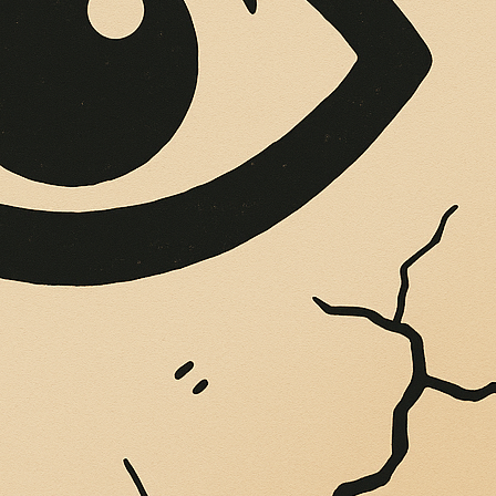
OPERE SUE
Vigliatore, sulle pareti giaccio istantanee,...
ANDI EMOZIONI 
A STORIA DI MIGR