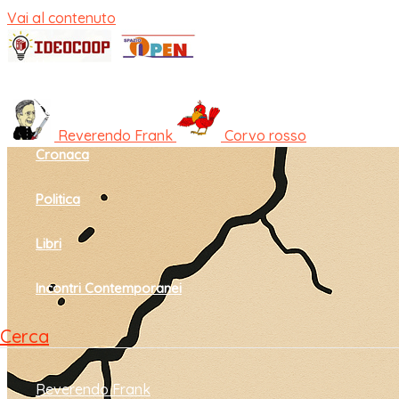
Vai al contenuto
Home
Cultura e società
Reverendo Frank
Corvo rosso
Cronaca
Politica
Libri
Incontri Contemporanei
Cerca
Reverendo Frank