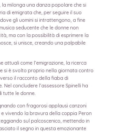
o, la milonga una danza popolare che si
a di emigrata che, per seguire il suo
dove gli uomini si intrattengono, a fine
a musica seducente che le donne non
tà, ma con la possibilità di esprimere la
onosce, si unisce, creando una palpabile
e attuali come l’emigrazione, la ricerca
e si è svolto proprio nella giornata contro
verso il racconto della fiaba di
 Nel concludere l’assessore Spinelli ha
 tutte le donne.
gnando con fragorosi applausi canzoni
 e vivendo la bravura della coppia Peron
lteggiando sul palcoscenico, mettendo in
lasciato il segno in questa emozionante