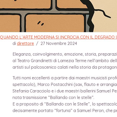
AMORE” CON SA
KINNUNEN
QUANDO L’ARTE MODERNA SI INCROCIA CON IL DEGRADO
di
direttore
/
27 Novembre 2024
Eleganza, coinvolgimento, emozione, storia, preparazion
al Teatro Grandinetti di Lamezia Terme nell’ambito della
artisti sul palcoscenico calati nella storia da protagonis
Tutti nomi eccellenti a partire dai maestri musicisti pr
spettacolo), Marco Postacchini (sax, flauto e arrangi
Stefania Caracciolo e i due maestri ballerini Samuel P
nota trasmissione “Ballando con le stelle”.
E a proposito di “Ballando con le Stelle”, lo spettacol
decisamente portato “fortuna” a Samuel Peron, che prop