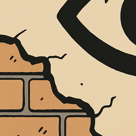
È MORTO MELO FRENI, VIVONO LE 
Antonio Marino
4 Agosto 2026
Cultura e Società
A casa Freni, a pochi passi dal lungomare di Terme 
CONTINUA A LEGGERE
Condividi:
ELEGANZA E GR
“HISTORIA. UN