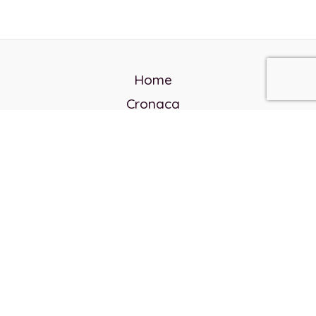
Home
Cronaca
Politica
Cultura e società
Corvo rosso
Reverendo Frank
Libri
Incontri Contemporanei
Chi siamo
Servizi