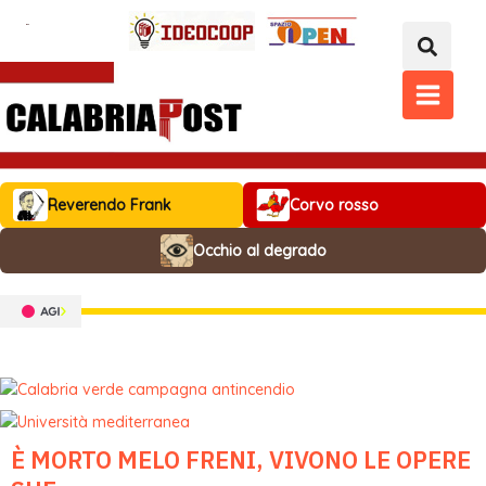
Vai
al
contenuto
MAIN
MENU
Reverendo Frank
Corvo rosso
Occhio al degrado
È MORTO MELO FRENI, VIVONO LE OPERE