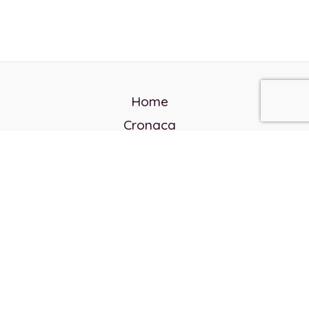
Home
Cronaca
Politica
Cultura e società
Corvo rosso
Reverendo Frank
Libri
Incontri Contemporanei
Chi siamo