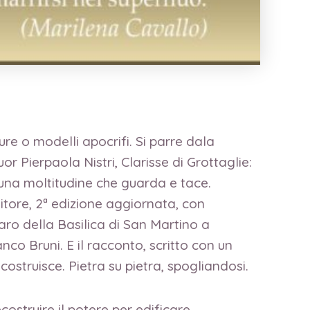
re o modelli apocrifi. Si parre dala
r Pierpaola Nistri, Clarisse di Grottaglie:
a una moltitudine che guarda e tace.
 Editore, 2ª edizione aggiornata, con
ro della Basilica di San Martino a
o Bruni. E il racconto, scritto con un
costruisce. Pietra su pietra, spogliandosi.
costruire il potere per edificare