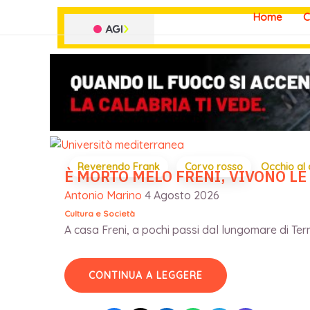
Vai
Home
C
al
contenuto
Reverendo Frank
Corvo rosso
Occhio al
È MORTO MELO FRENI, VIVONO LE
Antonio Marino
4 Agosto 2026
Cultura e Società
A casa Freni, a pochi passi dal lungomare di Terme
CONTINUA A LEGGERE