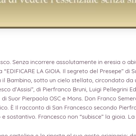
sco. Senza incorrere assolutamente in eresia o abiu
a “EDIFICARE LA GIOIA. Il segreto del Presepe” di Suo
a il Bambino, sotto un cielo stellato, circondato d
ncesco d’Assisi”, di Pierfranco Bruni, Luigi Pellegrini
ti di Suor Pierpaola OSC e Mons. Don Franco Semera
o. È Il racconto di San Francesco secondo Pierfranc
 e sostantivo. Francesco non “subisce” la gioia. La 
e cartolina e lo riporta al suo gesto originario: de