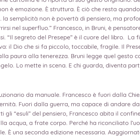
, non è emozione. È struttura. È ciò che resta quando 
“… la semplicità non è povertà di pensiero, ma prof
irsi nel superfluo.” Francesco, in Bruni, è pensator
i. “Il segreto del Presepe” è il cuore del libro. La 
 il Dio che si fa piccolo, toccabile, fragile. Il Pr
dalla paura alla tenerezza. Bruni legge quel gesto
o. Lo mette in scena. E chi guarda, diventa parte. È
uzionario da manuale. Francesco è fuori dalla Chie
ernità. Fuori dalla guerra, ma capace di andare da
 gli “esuli” del pensiero, Francesco abita il confi
orella acqua, a frate corpo. Perché ha riconciliato l’
le. È una seconda edizione necessaria. Aaggiornata.