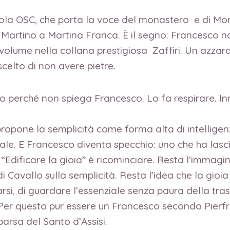
rpaola OSC, che porta la voce del monastero e di M
 Martino a Martina Franca. È il segno: Francesco no
il volume nella collana prestigiosa Zaffiri. Un azzard
celto di non avere pietre.
o perché non spiega Francesco. Lo fa respirare. In
ropone la semplicità come forma alta di intelligenza
iale. E Francesco diventa specchio: uno che ha lascia
“Edificare la gioia” è ricominciare. Resta l’immagi
Cavallo sulla semplicità. Resta l’idea che la gioia no
chiarsi, di guardare l’essenziale senza paura della t
er questo pur essere un Francesco secondo Pierfran
arsa del Santo d’Assisi.