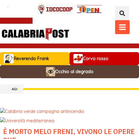
Vai
al
contenuto
MAIN
MENU
Reverendo Frank
Corvo rosso
Occhio al degrado
È MORTO MELO FRENI, VIVONO LE OPERE