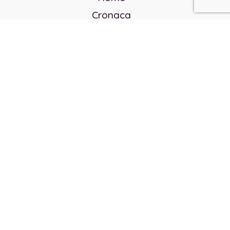
Cronaca
Politica
Cultura e società
Corvo rosso
Reverendo Frank
Libri
Incontri Contemporanei
Chi siamo
Servizi
Privacy Policy
Contatti
Direttore responsabile:
Franco Arcidiaco