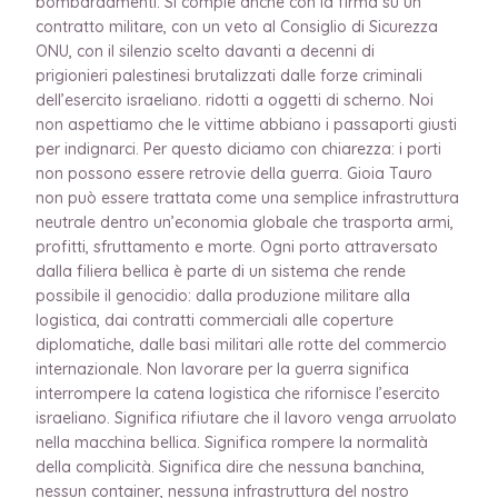
bombardamenti. Si compie anche con la firma su un
contratto militare, con un veto al Consiglio di Sicurezza
ONU, con il silenzio scelto davanti a decenni di
prigionieri palestinesi brutalizzati dalle forze criminali
dell’esercito israeliano. ridotti a oggetti di scherno. Noi
non aspettiamo che le vittime abbiano i passaporti giusti
per indignarci. Per questo diciamo con chiarezza: i porti
non possono essere retrovie della guerra. Gioia Tauro
non può essere trattata come una semplice infrastruttura
neutrale dentro un’economia globale che trasporta armi,
profitti, sfruttamento e morte. Ogni porto attraversato
dalla filiera bellica è parte di un sistema che rende
possibile il genocidio: dalla produzione militare alla
logistica, dai contratti commerciali alle coperture
diplomatiche, dalle basi militari alle rotte del commercio
internazionale. Non lavorare per la guerra significa
interrompere la catena logistica che rifornisce l’esercito
israeliano. Significa rifiutare che il lavoro venga arruolato
nella macchina bellica. Significa rompere la normalità
della complicità. Significa dire che nessuna banchina,
nessun container, nessuna infrastruttura del nostro