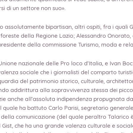
i di un settore non suo».
assolutamente bipartisan, altri ospiti, fra i quali G
e foreste della Regione Lazio; Alessandro Onorato, 
esidente della commissione Turismo, moda e relaz
’Unione nazionale delle Pro loco d’Italia, e Ivan Bo
 valenza sociale che i giornalisti del comparto turi
aguardia del patrimonio storico, culturale, architetto
ndo addirittura alla sopravvivenza stessa dei piccol
zie anche all’assoluta indipendenza propugnata dal G
quale ha battuto Carlo Parisi, segretario generale 
 della comunicazione (del quale peraltro Talarico
l Gist, che ha una grande valenza culturale e social