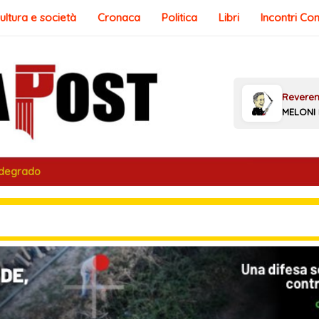
ultura e società
Cronaca
Politica
Libri
Incontri Co
 degrado