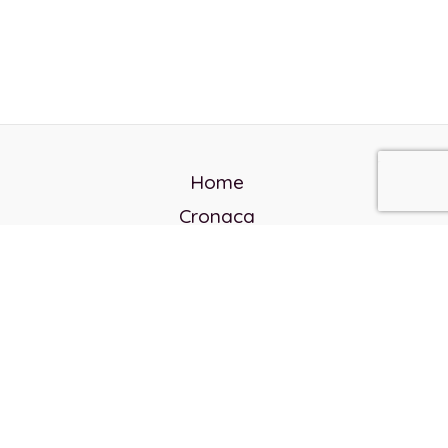
Home
Cronaca
Politica
Cultura e società
Corvo rosso
Reverendo Frank
Libri
Incontri Contemporanei