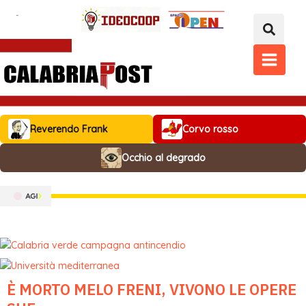
Vai
al
contenuto
MAIN
MENU
Reverendo Frank
Corvo rosso
Occhio al degrado
È MORTO MELO FRENI, VIVONO LE OPERE