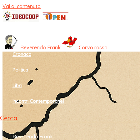
Vai al contenuto
Home
Cultura e società
Reverendo Frank
Corvo rosso
Cronaca
Politica
Libri
Incontri Contemporanei
Cerca
Reverendo Frank