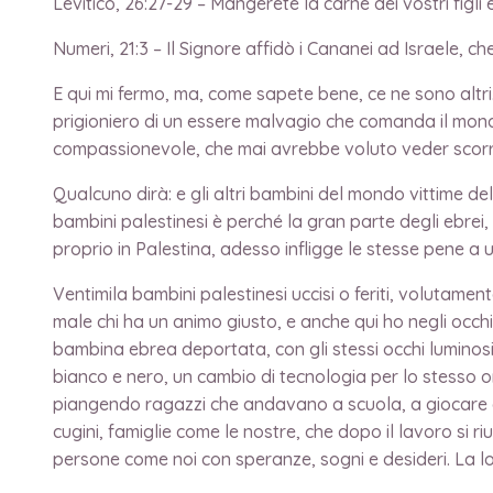
Levitico, 26:27-29 – Mangerete la carne dei vostri figli e
Numeri, 21:3 – Il Signore affidò i Cananei ad Israele, che
E qui mi fermo, ma, come sapete bene, ce ne sono altri
prigioniero di un essere malvagio che comanda il mondo,
compassionevole, che mai avrebbe voluto veder scorre
Qualcuno dirà: e gli altri bambini del mondo vittime del
bambini palestinesi è perché la gran parte degli ebrei
proprio in Palestina, adesso infligge le stesse pene a
Ventimila bambini palestinesi uccisi o feriti, volutame
male chi ha un animo giusto, e anche qui ho negli occhi
bambina ebrea deportata, con gli stessi occhi luminos
bianco e nero, un cambio di tecnologia per lo stesso o
piangendo ragazzi che andavano a scuola, a giocare c
cugini, famiglie come le nostre, che dopo il lavoro si 
persone come noi con speranze, sogni e desideri. La l