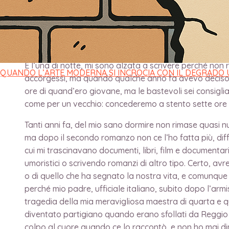
Ecco perché il ricordo della Shoah deve restare
di Nadia Crucitti
È l’una di notte, mi sono alzata a scrivere perché non
QUANDO L’ARTE MODERNA SI INCROCIA CON IL DEGRADO
accorgessi, ma quando qualche anno fa avevo deciso di 
ore di quand’ero giovane, ma le bastevoli sei consiglia
come per un vecchio: concederemo a stento sette ore 
Tanti anni fa, del mio sano dormire non rimase quasi n
ma dopo il secondo romanzo non ce l’ho fatta più, diffi
cui mi trascinavano documenti, libri, film e documenta
umoristici o scrivendo romanzi di altro tipo. Certo, avr
o di quello che ha segnato la nostra vita, e comunque
perché mio padre, ufficiale italiano, subito dopo l’armi
tragedia della mia meravigliosa maestra di quarta e q
diventato partigiano quando erano sfollati da Reggio
colpo al cuore quando ce lo raccontò, e non ho mai dime