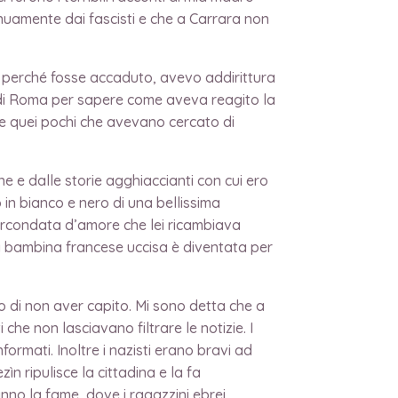
inuamente dai fascisti e che a Carrara non
e e perché fosse accaduto, avevo addirittura
to di Roma per sapere come aveva reagito la
e quei pochi che avevano cercato di
e e dalle storie agghiaccianti con cui ero
 in bianco e nero di una bellissima
a circondata d’amore che lei ricambiava
la bambina francese uccisa è diventata per
o di non aver capito. Mi sono detta che a
che non lasciavano filtrare le notizie. I
nformati. Inoltre i nazisti erano bravi ad
n ripulisce la cittadina e la fa
nno la fame, dove i ragazzini ebrei