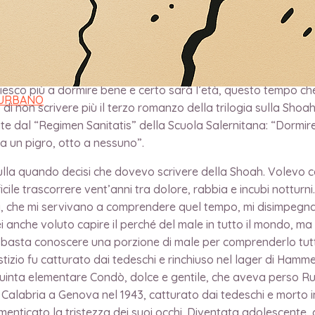
 riesco più a dormire bene e certo sarà l’età, questo tempo c
 URBANO
non scrivere più il terzo romanzo della trilogia sulla Shoah
te dal “Regimen Sanitatis” della Scuola Salernitana: “Dormire 
a un pigro, otto a nessuno”.
ulla quando decisi che dovevo scrivere della Shoah. Volevo ca
cile trascorrere vent’anni tra dolore, rabbia e incubi notturni
ri, che mi servivano a comprendere quel tempo, mi disimpegnav
ei anche voluto capire il perché del male in tutto il mondo, ma 
 basta conoscere una porzione di male per comprenderlo tutto
stizio fu catturato dai tedeschi e rinchiuso nel lager di Hamm
uinta elementare Condò, dolce e gentile, che aveva perso Rug
 Calabria a Genova nel 1943, catturato dai tedeschi e morto
nticato la tristezza dei suoi occhi. Diventata adolescente, ci 