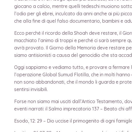
giocano a calcio, mentre quelli tedeschi muoiono sotto
l’odio per gli ebrei, inculcato da anni anche ai più pic
che alla fine di quel falso documentario, bambini e adu
Ecco perché il ricordo della Shoah deve restare, il G
macchiato l’animo di troppi e perché ci sarà sempre qu
avrà provato. Il Giorno della Memoria deve restare perch
siamo antisionisti a causa del genocidio che sta accad
Oggi sappiamo e vediamo tutto, e provare a fermare la 
l’operazione Global Sumud Flotilla, che in molti hanno d
non sono abbandonati, che il mondo li guarda e protes
sentirsi invisibili.
Forse non siamo mai usciti dall’Antico Testamento, dov
eventi narrati: il Salmo imprecatorio 137 – Beato chi affe
Esodo, 12: 29 – Dio uccise il primogenito di ogni fami