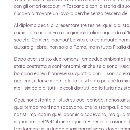
con gli orrori accaduti in Toscana e con la storia di s
riusciva a trovare un lavoro perché senza tessera del
Al diploma decisi di presentare tre tesine, quella di st
cominciato una ricerca sui giornali italiani riguardo 
società. Com’ero ingenua! La vita era continuata nor
aiutare gli ebrei, non solo a Roma, ma in tutta l’Italia 
Dopo aver scritto due romanzi, ambedue ambientati nell
stata costretta a confrontarmi, anche se ci sono riusci
bambina ebrea francese sui quattro anni: il sorriso era 
appieno, e forse mi ha colpita così tanto perché la m
me il simbolo di tutti i piccoli distrutti dalla furia nazista
Oggi, nonostante gli studi su quel periodo, nonostante
quel tempo molti non sapevano, che la stampa, il cinema, 
nazisti implicati in quell’abominio sapevano, ma gli altr
ingannare: nel 1944 il menzognero Hitler in occasione di
trasformare in un luogo quasi paradisiaco, dove i bam