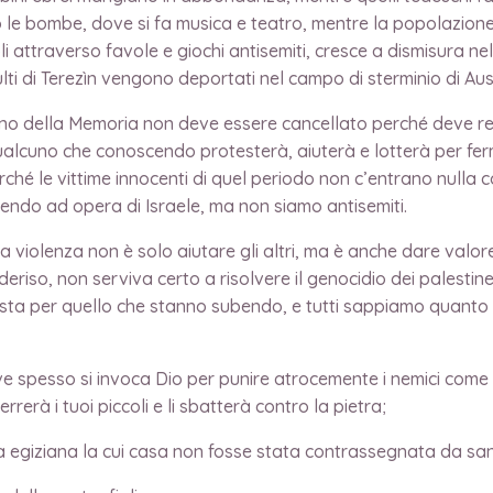
 le bombe, dove si fa musica e teatro, mentre la popolazione 
coli attraverso favole e giochi antisemiti, cresce a dismisura 
lti di Terezìn vengono deportati nel campo di sterminio di Aus
iorno della Memoria non deve essere cancellato perché deve r
alcuno che conoscendo protesterà, aiuterà e lotterà per ferma
é le vittime innocenti di quel periodo non c’entrano nulla con
endo ad opera di Israele, ma non siamo antisemiti.
violenza non è solo aiutare gli altri, ma è anche dare valore
eriso, non serviva certo a risolvere il genocidio dei palestines
ta per quello che stanno subendo, e tutti sappiamo quanto si
e spesso si invoca Dio per punire atrocemente i nemici come 
rrerà i tuoi piccoli e li sbatterà contro la pietra;
glia egiziana la cui casa non fosse stata contrassegnata da sa