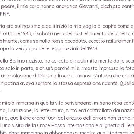
uo padre, il mio caro nonno anarchico Giovanni, picchiato cont
 PNF.
oria era sul nazismo e da lì iniziò la mia voglia di capire com
al 16 ottobre 1943, il sabato nero del rastrellamento del ghet
malmente, come se nulla fosse accaduto, eccetto naturalment
dopo la vergogna delle leggi razziali del 1938.
a Berlino nazista, ho cercato di ripulirmi la mente dalle scen
ta solo in parte, e chissà perché mi è rimasta impressa la foto
un’esplosione di felicità, gli occhi luminosi, s’intuiva che er
ia nipotina aveva sempre la stessa espressione ridente. Quel
.
 mi sia immersa in quella vita scrivendone, mi sono resa cont
l’istruzione, la letteratura, tutto era controllato dai nazisti 
i no, quelli che erano fuori dal circuito dell’orrore non erano i
 una visita della Croce Rossa Internazionale al ghetto di Terezì
bini ebrei mangiano in abbondanza, mentre quelli tedeschi fa