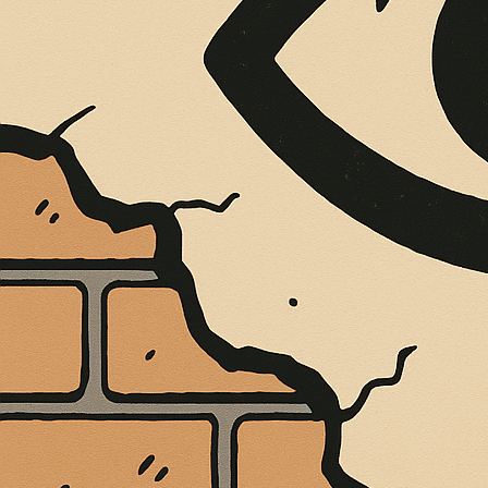
È MORTO MELO FRENI, VIVONO LE 
Antonio Marino
4 Agosto 2026
Cultura e Società
A casa Freni, a pochi passi dal lungomare di Terme 
CONTINUA A LEGGERE
Condividi:
I bambini della 
di
Redazione
/
27 Gennaio 2026