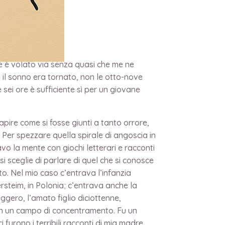
he è volato via senza quasi che me ne
 il sonno era tornato, non le otto-nove
sei ore è sufficiente sì per un giovane
pire come si fosse giunti a tanto orrore,
. Per spezzare quella spirale di angoscia in
o la mente con giochi letterari e racconti
si sceglie di parlare di quel che si conosce
. Nel mio caso c’entrava l’infanzia
ersteim, in Polonia; c’entrava anche la
gero, l’amato figlio diciottenne,
 in un campo di concentramento. Fu un
furono i terribili racconti di mia madre