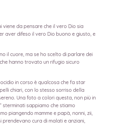
i viene da pensare che il vero Dio sia
r aver difeso il vero Dio buono e giusto, e
no il cuore, ma se ho scelto di parlare dei
 che hanno trovato un rifugio sicuro
nocidio in corso è qualcosa che fa star
lli chiari, con lo stesso sorriso della
reno. Una foto a colori questa, non più in
li” sterminati sappiamo che stiamo
iamo piangendo mamme e papà, nonni, zii,
si prendevano cura di malati e anziani,