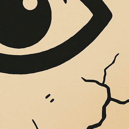
OPERE SUE
Vigliatore, sulle pareti giaccio istantanee,...
Shoah e i bambini p