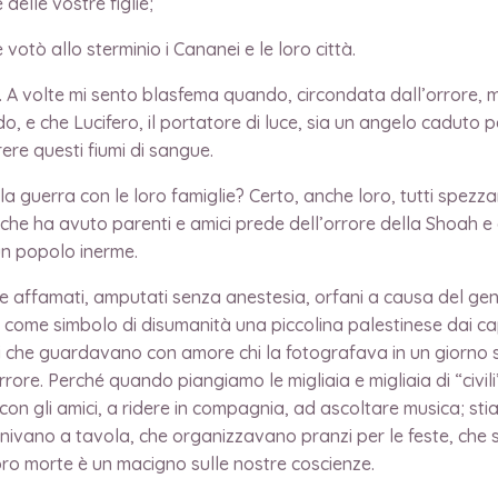
 delle vostre figlie;
 votò allo sterminio i Cananei e le loro città.
. A volte mi sento blasfema quando, circondata dall’orrore, m
 e che Lucifero, il portatore di luce, sia un angelo caduto pe
re questi fiumi di sangue.
la guerra con le loro famiglie? Certo, anche loro, tutti spezza
, che ha avuto parenti e amici prede dell’orrore della Shoah e
 un popolo inerme.
nte affamati, amputati senza anestesia, orfani a causa del ge
 come simbolo di disumanità una piccolina palestinese dai cape
i che guardavano con amore chi la fotografava in un giorno se
rrore. Perché quando piangiamo le migliaia e migliaia di “civi
on gli amici, a ridere in compagnia, ad ascoltare musica; st
riunivano a tavola, che organizzavano pranzi per le feste, che 
oro morte è un macigno sulle nostre coscienze.