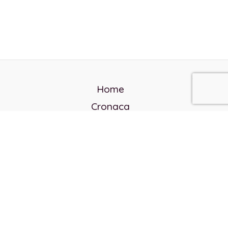
Home
Cronaca
Politica
Cultura e società
Corvo rosso
Reverendo Frank
Libri
Incontri Contemporanei
Chi siamo