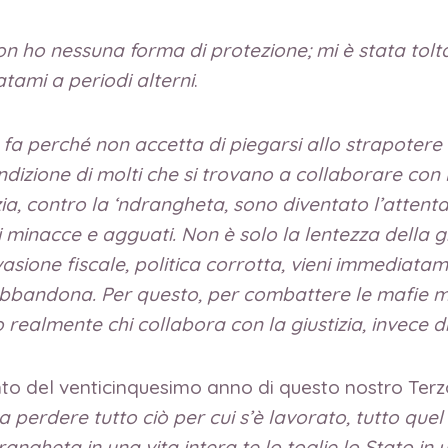
on ho nessuna forma di protezione; mi è stata tolta
ami a periodi alterni
.
o fa perché non accetta di piegarsi allo strapotere
izione di molti che si trovano a collaborare con le
ia, contro la ‘ndrangheta, sono diventato l’attenta
 minacce e agguati. Non è solo la lentezza della g
asione fiscale, politica corrotta, vieni immediatam
ti abbandona. Per questo, per combattere le mafie
realmente chi collabora con la giustizia, invece di 
ento del venticinquesimo anno di questo nostro Ter
ca perdere tutto ciò per cui s’è lavorato, tutto quel 
drangheta in una vita intera te lo toglie lo Stato in