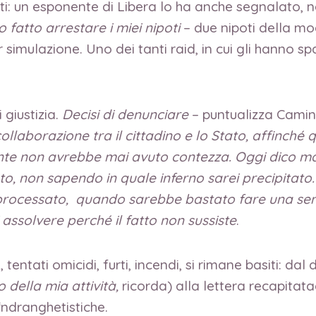
ti: un esponente di Libera lo ha anche segnalato, nel
 fatto arrestare i miei nipoti
– due nipoti della mogl
 simulazione. Uno dei tanti raid, in cui gli hanno s
giustizia.
Decisi di denunciare
– puntualizza Camini
aborazione tra il cittadino e lo Stato, affinché q
ente non avrebbe mai avuto contezza. Oggi dico mal
ato, non sapendo in quale inferno sarei precipitat
 processato, quando sarebbe bastato fare una semp
i assolvere perché il fatto non sussiste
.
 tentati omicidi, furti, incendi, si rimane basiti: dal
o della mia attività,
ricorda) alla lettera recapitata
‘ndranghetistiche.