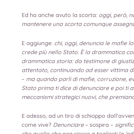
Ed ha anche avuto la scorta:
oggi, però, n
mantenere una scorta comunque assegnat
E aggiunge:
chi, oggi, denuncia le mafie l
crede più nello Stato. È la drammatica cond
drammatica storia: da testimone di giustiz
attentato, continuando ad esser vittima di
–
ma quando parli di mafie, corruzione, ev
Stato prima ti dice di denunciare e poi 
meccanismi strategici nuovi, che premiano 
E adesso, ad un tiro di schioppo dall’avv
come vive?
Denunciare
– sospira –
signifi
che quello che non riesce a toglierti la ‘n