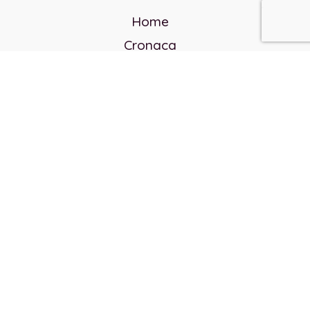
Home
Cronaca
Politica
Cultura e società
Corvo rosso
Reverendo Frank
Libri
Incontri Contemporanei
Chi siamo
Servizi
Privacy Policy
Contatti