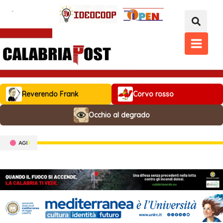
Vai
al
contenuto
MAIN
MENU
Reverendo Frank
Corvo rosso
Occhio al degrado