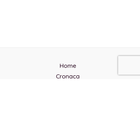
Home
Cronaca
Politica
Cultura e società
Corvo rosso
Reverendo Frank
Libri