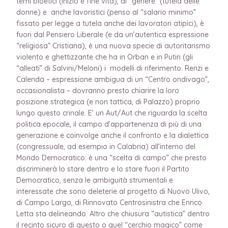
temi bioetici (inizio e fine vita), di “genere” (tutela delle
donne) e anche lavoristici (penso al “salario minimo”
fissato per legge a tutela anche dei lavoratori atipici), è
fuori dal Pensiero Liberale (e da un’autentica espressione
“religiosa” Cristiana), è una nuova specie di autoritarismo
violento e ghettizzante che ha in Orban e in Putin (gli
“alleati” di Salvini/Meloni) i modelli di riferimento. Renzi e
Calenda – espressione ambigua di un “Centro ondivago”,
occasionalista – dovranno presto chiarire la loro
posizione strategica (e non tattica, di Palazzo) proprio
lungo questo crinale. E’ un Aut/Aut che riguarda la scelta
politica epocale, il campo d’appartenenza di più di una
generazione e coinvolge anche il confronto e la dialettica
(congressuale, ad esempio in Calabria) all’interno del
Mondo Democratico: è una “scelta di campo” che presto
discriminerà lo stare dentro e lo stare fuori il Partito
Democratico, senza le ambiguità strumentali e
interessate che sono deleterie al progetto di Nuovo Ulivo,
di Campo Largo, di Rinnovato Centrosinistra che Enrico
Letta sta delineando. Altro che chiusura “autistica” dentro
il recinto sicuro di questo o quel “cerchio magico” come