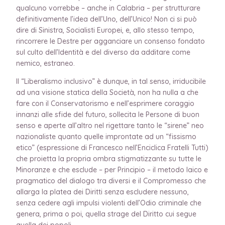
qualcuno vorrebbe – anche in Calabria – per strutturare
definitivamente l’idea dell’Uno, dell’Unico! Non ci si può
dire di Sinistra, Socialisti Europei, e, allo stesso tempo,
rincorrere le Destre per agganciare un consenso fondato
sul culto dell’Identità e del diverso da additare come
nemico, estraneo.
Il “Liberalismo inclusivo” è dunque, in tal senso, irriducibile
ad una visione statica della Società, non ha nulla a che
fare con il Conservatorismo e nell’esprimere coraggio
innanzi alle sfide del futuro, sollecita le Persone di buon
senso e aperte all’altro nel rigettare tanto le “sirene” neo
nazionaliste quanto quelle improntate ad un “fissismo
etico” (espressione di Francesco nell’Enciclica Fratelli Tutti)
che proietta la propria ombra stigmatizzante su tutte le
Minoranze e che esclude – per Principio – il metodo laico e
pragmatico del dialogo tra diversi e il Compromesso che
allarga la platea dei Diritti senza escludere nessuno,
senza cedere agli impulsi violenti dell’Odio criminale che
genera, prima o poi, quella strage del Diritto cui segue
quella dei popoli.