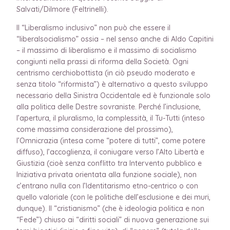
Salvati/Dilmore (Feltrinelli).
Il “Liberalismo inclusivo” non può che essere il
“liberalsocialismo” ossia – nel senso anche di Aldo Capitini
– il massimo di liberalismo e il massimo di socialismo
congiunti nella prassi di riforma della Società. Ogni
centrismo cerchiobottista (in ciò pseudo moderato e
senza titolo “riformista”) è alternativo a questo sviluppo
necessario della Sinistra Occidentale ed è funzionale solo
alla politica delle Destre sovraniste. Perché l’inclusione,
l’apertura, il pluralismo, la complessità, il Tu-Tutti (inteso
come massima considerazione del prossimo),
l’Omnicrazia (intesa come “potere di tutti”, come potere
diffuso), l’accoglienza, il coniugare verso l’Alto Libertà e
Giustizia (cioè senza conflitto tra Intervento pubblico e
Iniziativa privata orientata alla funzione sociale), non
c’entrano nulla con l’Identitarismo etno-centrico o con
quello valoriale (con le politiche dell’esclusione e dei muri,
dunque). Il “cristianismo” (che è ideologia politica e non
“Fede”) chiuso ai “diritti sociali” di nuova generazione sui