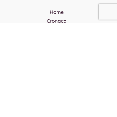
Home
Cronaca
Politica
Cultura e società
Corvo rosso
Reverendo Frank
Libri
Incontri Contemporanei
Chi siamo
Servizi
Privacy Policy
Contatti