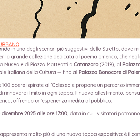
 URBANO
 in uno degli scenari più suggestivi dello Stretto, dove mit
r la grande collezione dedicata al poema omerico, che negli 
rea Museale di Piazza Matteotti a
Catanzaro
(2019), al
Palazzo
le Italiana della Cultura — fino al
Palazzo Bonocore di Pale
e 100 opere ispirate all’Odissea e propone un percorso immersi
di rinnovare il mito in ogni tappa. Il nuovo allestimento, pens
erico, offrendo un’esperienza inedita al pubblico.
 dicembre 2025 alle ore 17:00
, data in cui i visitatori potran
ppresenta molto più di una nuova tappa espositiva: è il com