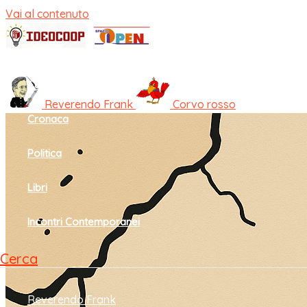
Vai al contenuto
Home
Cultura e società
Reverendo Frank
Corvo rosso
Cronaca
Politica
Libri
Incontri Contemporanei
Cerca
Reverendo Frank