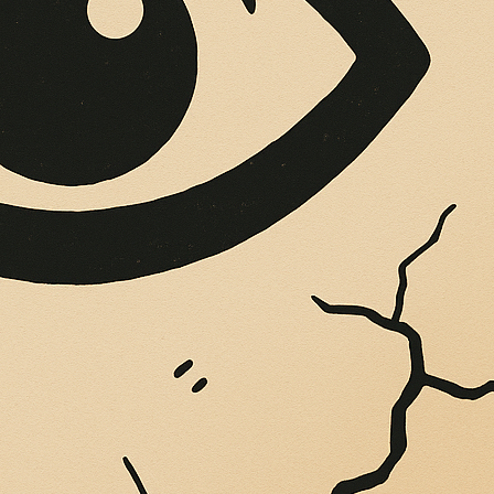
OPERE SUE
Vigliatore, sulle pareti giaccio istantanee,...
isse continua: l’Od
iumara