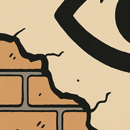
È MORTO MELO FRENI, VIVONO LE 
Antonio Marino
4 Agosto 2026
Cultura e Società
A casa Freni, a pochi passi dal lungomare di Terme 
CONTINUA A LEGGERE
Condividi:
Cultura e Società
Il viaggio di Ul
sbarca ad Altaf