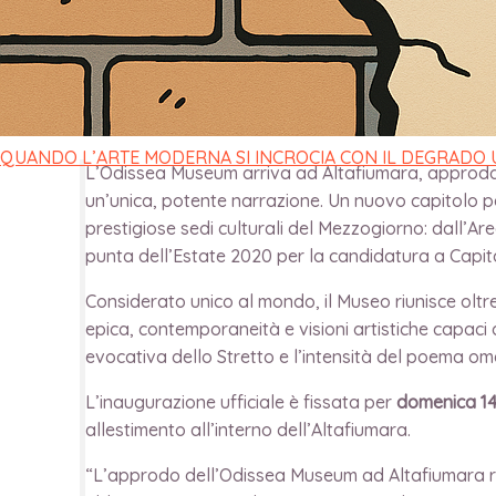
di
Redazione
/
10 Dicembre 2025
QUANDO L’ARTE MODERNA SI INCROCIA CON IL DEGRADO
L’Odissea Museum arriva ad Altafiumara, approdando
un’unica, potente narrazione. Un nuovo capitolo pe
prestigiose sedi culturali del Mezzogiorno: dall’A
punta dell’Estate 2020 per la candidatura a Capita
Considerato unico al mondo, il Museo riunisce oltr
epica, contemporaneità e visioni artistiche capaci 
evocativa dello Stretto e l’intensità del poema om
L’inaugurazione ufficiale è fissata per
domenica 14
allestimento all’interno dell’Altafiumara.
“L’approdo dell’Odissea Museum ad Altafiumara ra