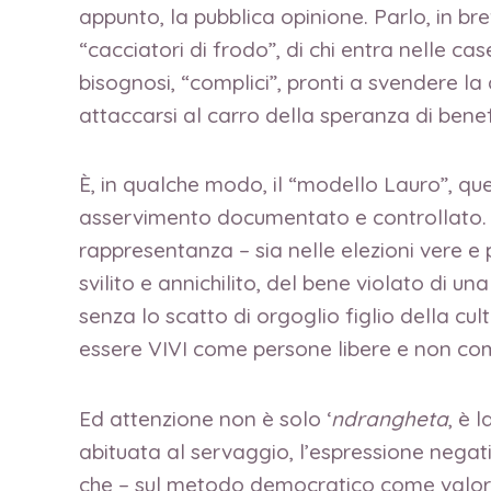
appunto, la pubblica opinione. Parlo, in b
“cacciatori di frodo”, di chi entra nelle ca
bisognosi, “complici”, pronti a svendere la 
attaccarsi al carro della speranza di benef
È, in qualche modo, il “modello Lauro”, qu
asservimento documentato e controllato. Or
rappresentanza – sia nelle elezioni vere e p
svilito e annichilito, del bene violato di
senza lo scatto di orgoglio figlio della cu
essere VIVI come persone libere e non co
Ed attenzione non è solo ‘
ndrangheta
, è 
abituata al servaggio, l’espressione negati
che – sul metodo democratico come valore as