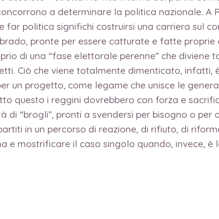
 concorrono a determinare la politica nazionale. A Re
 far politica significhi costruirsi una carriera sul
rado, pronte per essere catturate e fatte proprie da
prio di una “fase elettorale perenne” che diviene t
tti. Ciò che viene totalmente dimenticato, infatti, è 
per un progetto, come legame che unisce le generazio
tto questo i reggini dovrebbero con forza e sacrific
à di “brogli”, pronti a svendersi per bisogno o per 
rtiti in un percorso di reazione, di rifiuto, di rifor
ana e mostrificare il caso singolo quando, invece, 