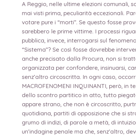
A Reggio, nelle ultime elezioni comunali, 
mai visti prima, peculiarità eccezionali. Pa
votare pure i “morti”. Se questo fosse prov
sarebbero le prime vittime. I processi rigua
pubblica, invece, interrogarsi sul fenomeno, 
“Sistema”? Se così fosse dovrebbe interven
anche precisato dalla Procura, non si tr
organizzata per confondere, insinuarsi, ca
senz’altro circoscritta. In ogni caso, occorr
MACROFENOMENI INQUINANTI, però, in tema d
dello scontro partitico in atto, tutto pieg
appare strano, che non è circoscritto, purt
quotidiana, partiti di opposizione che si st
grumo di indizi, di parole a metà, di intuizi
un’indagine penale ma che, senz’altro, de