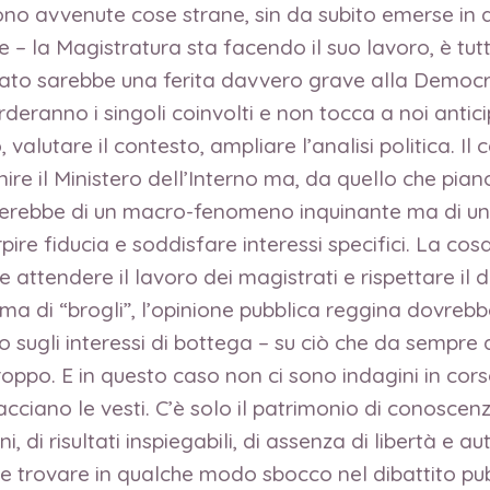
sono avvenute cose strane, sin da subito emerse in
re – la Magistratura sta facendo il suo lavoro, è tut
ato sarebbe una ferita davvero grave alla Democrazi
rderanno i singoli coinvolti e non tocca a noi anticip
valutare il contesto, ampliare l’analisi politica. Il c
ire il Ministero dell’Interno ma, da quello che pia
atterebbe di un macro-fenomeno inquinante ma di u
rpire fiducia e soddisfare interessi specifici. La 
e attendere il lavoro dei magistrati e rispettare il di
i “brogli”, l’opinione pubblica reggina dovrebbe 
ato sugli interessi di bottega – su ciò che da sempr
roppo. E in questo caso non ci sono indagini in cor
racciano le vesti. C’è solo il patrimonio di conoscen
oni, di risultati inspiegabili, di assenza di libertà 
ve trovare in qualche modo sbocco nel dibattito pu