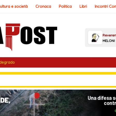
ultura e società
Cronaca
Politica
Libri
Incontri Co
 degrado