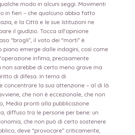
 qualche modo in alcuni seggi. Movimenti
to in fieri – che qualcuno abbia fatto
a, e la Città e le sue Istituzioni ne
are il giudizio. Tocca all’opinione
aso “brogli”, il voto dei “morti” è
no piano emerge dalle indagini, così come
n’operazione infima, precisamente
cosa non sarebbe di certo meno grave ma
ritto di difesa. In tema di
concentrare la sua attenzione – al di là
e avviene, che non è eccezionale, che non
so, Media pronti alla pubblicazione
za, diffuso tra le persone per bene: un
e autonomia, che non può di certo sostenere
bblico, deve “provocare” criticamente,