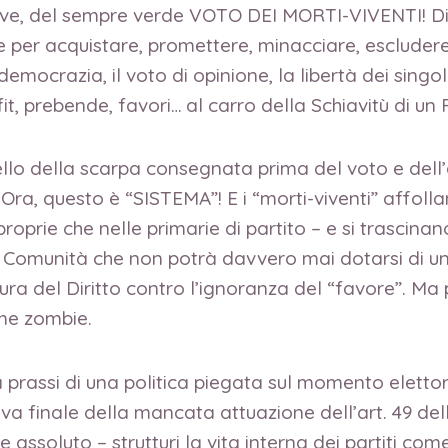
reve, del sempre verde VOTO DEI MORTI-VIVENTI! Di c
se per acquistare, promettere, minacciare, escludere,
democrazia, il voto di opinione, la libertà dei singo
it, prebende, favori… al carro della Schiavitù di un
ello della scarpa consegnata prima del voto e dell’
a, questo è “SISTEMA”! E i “morti-viventi” affollan
roprie che nelle primarie di partito – e si trascinan
 una Comunità che non potrà davvero mai dotarsi di 
ltura del Diritto contro l’ignoranza del “favore”. M
me zombie.
la prassi di una politica piegata sul momento elettora
va finale della mancata attuazione dell’art. 49 del
soluto – strutturi la vita interna dei partiti come