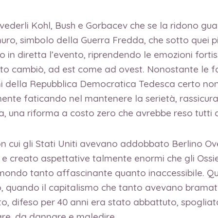
vederli Kohl, Bush e Gorbacev che se la ridono gua
muro, simbolo della Guerra Fredda, che sotto quei p
 in diretta l’evento, riprendendo le emozioni fort
tto cambiò, ad est come ad ovest. Nonostante le facc
adini della Repubblica Democratica Tedesca certo 
nte faticando nel mantenere la serietà, rassicurava
, una riforma a costo zero che avrebbe reso tutti c
n cui gli Stati Uniti avevano addobbato Berlino Oves
creato aspettative talmente enormi che gli Ossie, i
mondo tanto affascinante quanto inaccessibile. Quan
, quando il capitalismo che tanto avevano bramato s
to, difeso per 40 anni era stato abbattuto, spoglia
care, da dannare e maledire.