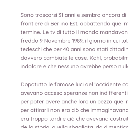
Sono trascorsi 31 anni e sembra ancora di 
frontiere di Berlino Est, abbattendo quel 
termine. Le tv di tutto il mondo mandavano
freddo 9 Novembre 1989, il giorno in cui tu
tedeschi che per 40 anni sono stati citt
davvero cambiate le cose. Kohl, probabilme
indolore e che nessuno avrebbe perso nulla
Dopotutto le famose luci dell’occidente co
avevano acceso speranze non indifferenti e 
per poter avere anche loro un pezzo quel 
per attirarli non era ciò che immaginavano
era troppo tardi e ciò che avevano costrui
della storia, quella sbagliata, da dimenti