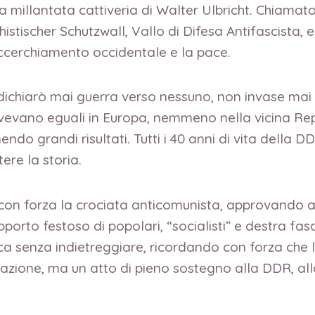
la millantata cattiveria di Walter Ulbricht. Chiama
istischer Schutzwall, Vallo di Difesa Antifascista, 
’accerchiamento occidentale e la pace.
iarò mai guerra verso nessuno, non invase mai altr
 non avevano eguali in Europa, nemmeno nella vicina 
do grandi risultati. Tutti i 40 anni di vita della DD
re la storia.
o con forza la crociata anticomunista, approvando 
rto festoso di popolari, “socialisti” e destra fas
senza indietreggiare, ricordando con forza che la 
azione, ma un atto di pieno sostegno alla DDR, all