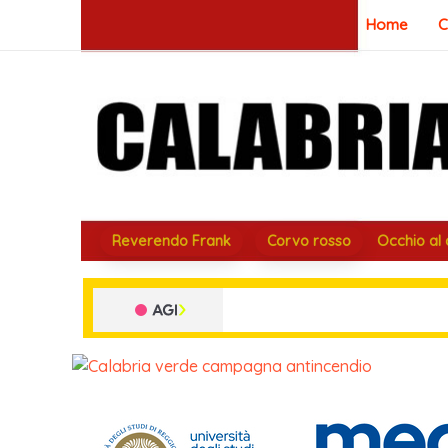
Vai
Home
C
al
contenuto
Reverendo Frank
Corvo rosso
Occhio al