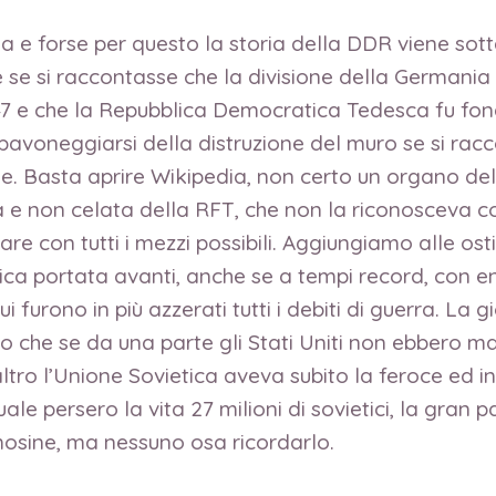
ia e forse per questo la storia della DDR viene sott
e si raccontasse che la divisione della Germania f
7 e che la Repubblica Democratica Tedesca fu fond
pavoneggiarsi della distruzione del muro se si racc
ne. Basta aprire Wikipedia, non certo un organo del
rta e non celata della RFT, che non la riconosceva
con tutti i mezzi possibili. Aggiungiamo alle osti
ica portata avanti, anche se a tempi record, con eno
 cui furono in più azzerati tutti i debiti di guerra. L
o che se da una parte gli Stati Uniti non ebbero m
l’altro l’Unione Sovietica aveva subito la feroce 
persero la vita 27 milioni di sovietici, la gran part
emosine, ma nessuno osa ricordarlo.