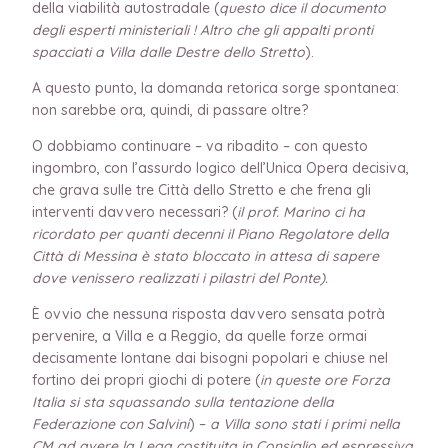
della viabilità autostradale (
questo dice il documento
degli esperti ministeriali ! Altro che gli appalti pronti
spacciati a Villa dalle Destre dello Stretto
).
A questo punto, la domanda retorica sorge spontanea:
non sarebbe ora, quindi, di passare oltre?
O dobbiamo continuare – va ribadito – con questo
ingombro, con l’assurdo logico dell’Unica Opera decisiva,
che grava sulle tre Città dello Stretto e che frena gli
interventi davvero necessari? (
il prof. Marino ci ha
ricordato per quanti decenni il Piano Regolatore della
Città di Messina è stato bloccato in attesa di sapere
dove venissero realizzati i pilastri del Ponte).
È ovvio che nessuna risposta davvero sensata potrà
pervenire, a Villa e a Reggio, da quelle forze ormai
decisamente lontane dai bisogni popolari e chiuse nel
fortino dei propri giochi di potere (
in queste ore Forza
Italia si sta squassando sulla tentazione della
Federazione con Salvini
) –
a Villa sono stati i primi nella
CM ad avere la Lega costituita in Consiglio ed espressiva