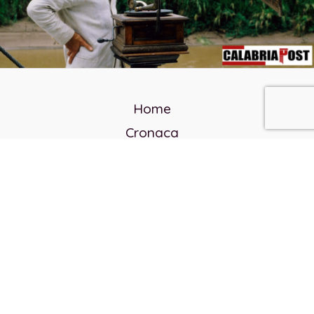
Home
Cronaca
Politica
Cultura e società
Corvo rosso
Reverendo Frank
Libri
Incontri Contemporanei
Chi siamo