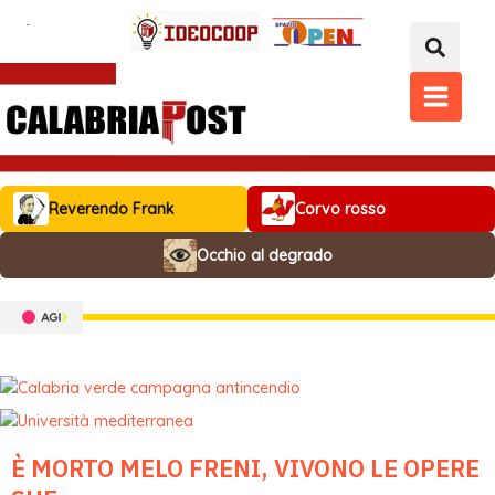
Vai
al
contenuto
MAIN
MENU
Reverendo Frank
Corvo rosso
Occhio al degrado
È MORTO MELO FRENI, VIVONO LE OPERE