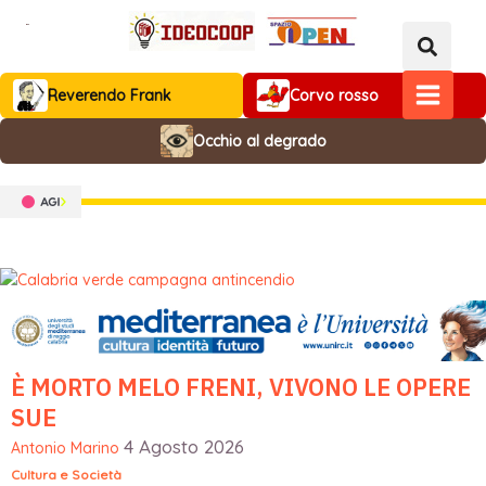
Vai
al
contenuto
Reverendo Frank
Corvo rosso
MAIN
Occhio al degrado
MENU
È MORTO MELO FRENI, VIVONO LE OPERE
SUE
4 Agosto 2026
Antonio Marino
Cultura e Società