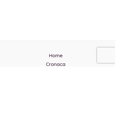
Home
Cronaca
Politica
Cultura e società
Corvo rosso
Reverendo Frank
Libri