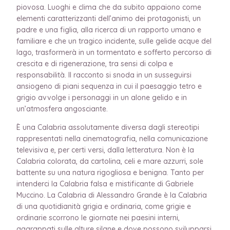
piovosa. Luoghi e clima che da subito appaiono come
elementi caratterizzanti dell’animo dei protagonisti, un
padre e una figlia, alla ricerca di un rapporto umano e
familiare e che un tragico incidente, sulle gelide acque del
lago, trasformerà in un tormentato e sofferto percorso di
crescita e di rigenerazione, tra sensi di colpa e
responsabilità. Il racconto si snoda in un susseguirsi
ansiogeno di piani sequenza in cui il paesaggio tetro e
grigio avvolge i personaggi in un alone gelido e in
un’atmosfera angosciante.
È una Calabria assolutamente diversa dagli stereotipi
rappresentati nella cinematografia, nella comunicazione
televisiva e, per certi versi, dalla letteratura. Non è la
Calabria colorata, da cartolina, celi e mare azzurri, sole
battente su una natura rigogliosa e benigna. Tanto per
intenderci la Calabria falsa e mistificante di Gabriele
Muccino. La Calabria di Alessandro Grande è la Calabria
di una quotidianità grigia e ordinaria, come grigie e
ordinarie scorrono le giornate nei paesini interni,
aggrappati sulle alture silane e dove possono svilupparsi