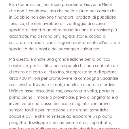
Film Commission, per il suo presidente, Giovanni Minoli,
che non è calabrese, ma che ha la cultura per capire che
in Calabria non devono finanziarsi prodotti di pubblicità
turistica, che non avrebbero il vantaggio di alcuna
specificità, rispetto ad altre realtà italiane e straniere più
accorsate, ma devono privilegiarsi storie, capaci di
suscitare emozioni, che si legano direttamente all’unicità e
specialità dei luoghi e del paesaggio calabrese.
Ma questa è anche una grande lezione per la politica
calabrese, per le istituzioni regionali che, non contente del
disastro del corto di Muccino, si apprestano a dilapidare
circa 400 milioni per promuovere la campagna vaccinale
anticovid, attraverso filmati, manifesti e parole d’ordine.
Un’idea assai discutibile che, ancora una volta, porta in
primo piano il modello provinciale, privo di originalità e di
inventiva di una classe politica e dirigente, che arriva
sempre tardi e per imitazione sulle grandi tematiche
sociali e civili e che non riesce ad elaborare un proprio
progetto di sviluppo e di cambiamento e, soprattutto,
non è riuscita a difendere la propria identità e la ricchezza