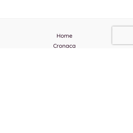
Home
Cronaca
Politica
Cultura e società
Corvo rosso
Reverendo Frank
Libri
Incontri Contemporanei
Chi siamo
Servizi