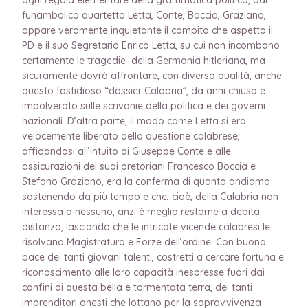
funambolico quartetto Letta, Conte, Boccia, Graziano,
appare veramente inquietante il compito che aspetta il
PD e il suo Segretario Enrico Letta, su cui non incombono
certamente le tragedie della Germania hitleriana, ma
sicuramente dovrà affrontare, con diversa qualità, anche
questo fastidioso “dossier Calabria”, da anni chiuso e
impolverato sulle scrivanie della politica e dei governi
nazionali. D’altra parte, il modo come Letta si era
velocemente liberato della questione calabrese,
affidandosi all’intuito di Giuseppe Conte e alle
assicurazioni dei suoi pretoriani Francesco Boccia e
Stefano Graziano, era la conferma di quanto andiamo
sostenendo da più tempo e che, cioè, della Calabria non
interessa a nessuno, anzi è meglio restarne a debita
distanza, lasciando che le intricate vicende calabresi le
risolvano Magistratura e Forze dell’ordine. Con buona
pace dei tanti giovani talenti, costretti a cercare fortuna e
riconoscimento alle loro capacità inespresse fuori dai
confini di questa bella e tormentata terra, dei tanti
imprenditori onesti che lottano per la sopravvivenza