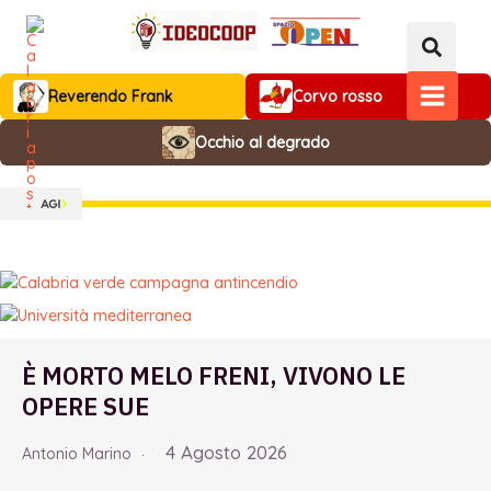
Vai
al
contenuto
Reverendo Frank
Corvo rosso
MAIN
Occhio al degrado
MENU
È MORTO MELO FRENI, VIVONO LE
OPERE SUE
4 Agosto 2026
Antonio Marino