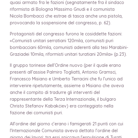
quasi armato fra le fazioni (segnatamente fra il sindaco
riformista di Bologna Massimo Gnudi e il comunista
Nicola Bombacci che estrae di tasca anche una pistola,
provocando la sospensione del congresso, p. 62).
Protagonisti del congresso furono le cosiddette fazioni:
«Comunisti unitari serratiani 120mila, comunisti puri
bombacciani 60mila, comunisti aderenti alla tesi Marabini-
Graziadei 10mila, riformisti unitari turatiani 20mila» (p.23).
Il gruppo torinese dell’Ordine nuovo (per il quale erano
presenti all’assise Palmiro Togliatti, Antonio Gramsci,
Francesco Misiano e Umberto Terracini che fu l’unico ad
intervenire ripetutamente, assieme a Misiano che aveva
anche il compito di tradurre gli interventi del
rappresentante della Terza Internazionale, il bulgaro
Christo Stefanov Kabakċiev) era conteggiato nella
fazione dei comunisti puri.
All’ordine del giorno c’erano i famigerati 21 punti con cui
l’Internazionale Comunista aveva dettato l’ordine del
giorno dei lavori: tra essi spiccava l’espulsione di Turati