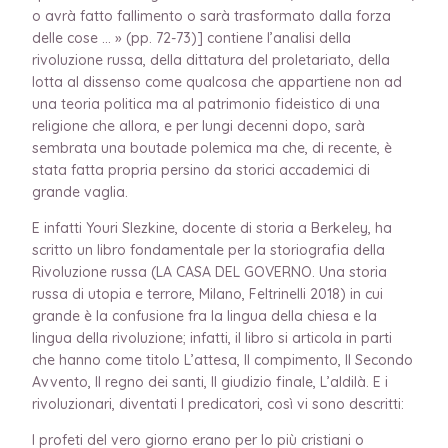
o avrà fatto fallimento o sarà trasformato dalla forza
delle cose … » (pp. 72-73)] contiene l’analisi della
rivoluzione russa, della dittatura del proletariato, della
lotta al dissenso come qualcosa che appartiene non ad
una teoria politica ma al patrimonio fideistico di una
religione che allora, e per lungi decenni dopo, sarà
sembrata una boutade polemica ma che, di recente, è
stata fatta propria persino da storici accademici di
grande vaglia.
E infatti Youri Slezkine, docente di storia a Berkeley, ha
scritto un libro fondamentale per la storiografia della
Rivoluzione russa (LA CASA DEL GOVERNO. Una storia
russa di utopia e terrore, Milano, Feltrinelli 2018) in cui
grande è la confusione fra la lingua della chiesa e la
lingua della rivoluzione; infatti, il libro si articola in parti
che hanno come titolo L’attesa, Il compimento, Il Secondo
Avvento, Il regno dei santi, Il giudizio finale, L’aldilà. E i
rivoluzionari, diventati I predicatori, così vi sono descritti:
I profeti del vero giorno erano per lo più cristiani o