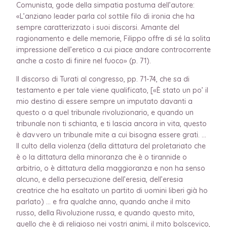
Comunista, gode della simpatia postuma dell’autore:
«L’anziano leader parla col sottile filo di ironia che ha
sempre caratterizzato i suoi discorsi. Amante del
ragionamento e delle memorie, Filippo offre di sé la solita
impressione dell’eretico a cui piace andare controcorrente
anche a costo di finire nel fuoco» (p. 71).
Il discorso di Turati al congresso, pp. 71-74, che sa di
testamento e per tale viene qualificato, [«È stato un po’ il
mio destino di essere sempre un imputato davanti a
questo o a quel tribunale rivoluzionario, e quando un
tribunale non ti schianta, e ti lascia ancora in vita, questo
è davvero un tribunale mite a cui bisogna essere grati. …
Il culto della violenza (della dittatura del proletariato che
è o la dittatura della minoranza che è o tirannide o
arbitrio, o è dittatura della maggioranza e non ha senso
alcuno, e della persecuzione dell’eresia, dell’eresia
creatrice che ha esaltato un partito di uomini liberi già ho
parlato) … e fra qualche anno, quando anche il mito
russo, della Rivoluzione russa, e quando questo mito,
quello che è di religioso nei vostri animi, il mito bolscevico,