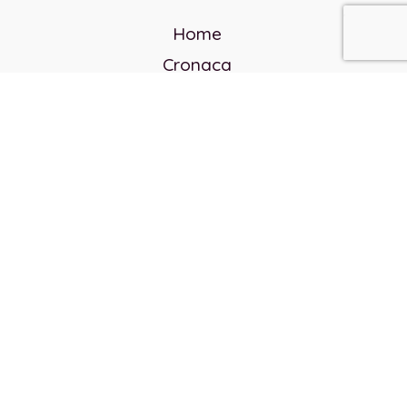
Home
Cronaca
Politica
Cultura e società
Corvo rosso
Reverendo Frank
Libri
Incontri Contemporanei
Chi siamo
Servizi
Privacy Policy
Contatti