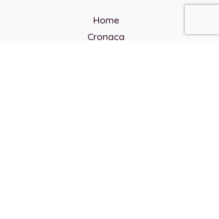
Home
Cronaca
Politica
Cultura e società
Corvo rosso
Reverendo Frank
Libri
Incontri Contemporanei
Chi siamo
Servizi
Privacy Policy
Contatti