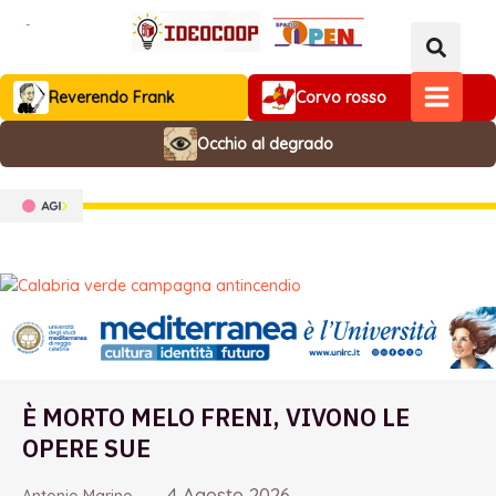
Vai
al
contenuto
Reverendo Frank
Corvo rosso
MAIN
Occhio al degrado
MENU
È MORTO MELO FRENI, VIVONO LE
OPERE SUE
4 Agosto 2026