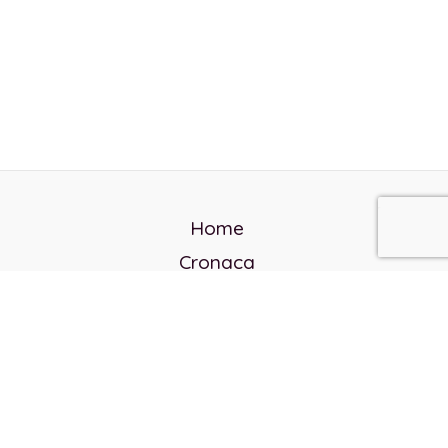
Home
Cronaca
Politica
Cultura e società
Corvo rosso
Reverendo Frank
Libri