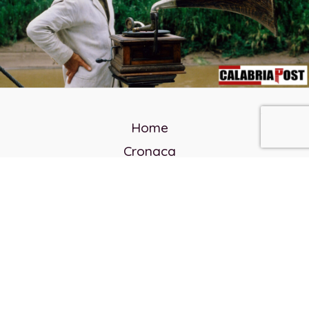
Home
Cronaca
Politica
Cultura e società
Corvo rosso
Reverendo Frank
Libri
Incontri Contemporanei