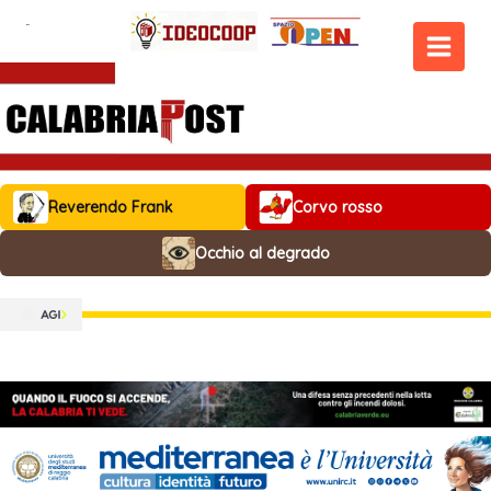
Vai
al
contenuto
MAIN
MEN
Reverendo Frank
Corvo rosso
Occhio al degrado