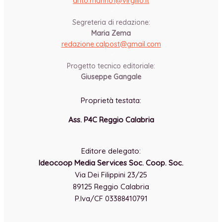
anto.marino1@virgilio.it
-
Segreteria di redazione:
Maria Zema
redazione.calpost@
gmail.com
-
Progetto tecnico editoriale:
Giuseppe Gangale
Proprietà testata:
Ass. P4C Reggio Calabria
-
Editore delegato:
Ideocoop Media Services Soc. Coop. Soc.
Via Dei Filippini 23/25
89125 Reggio Calabria
P.Iva/CF 03388410791