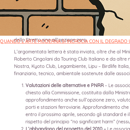
Touring e altre 9 associazioni chiedono al Governo di re
Dieci associazioni di protezione ambientale chiedono al 
ponte sullo Stretto di Messina (abbandonato nel 2013) 
sostegno della posizione del Ministro delle Infrastrutt
dello Stretto sino all’opzione zero.
QUANDO L’ARTE MODERNA SI INCROCIA CON IL DEGRADO
L’argomentata lettera è stata inviata, oltre che al Min
Roberto Cingolani da Touring Club Italiano e da altre 
Nostra, Kyoto Club, Legambiente, Lipu – Birdlife Itali
finanziario, tecnico, ambientale sostenute dalle associ
Valutazioni delle alternative e PNRR
– Le associa
chiesto alla Commissione, costituita dalla Minist
approfondimento anche sull’opzione zero, valutan
porti e stazioni ferroviarie. Approfondimento che
entro il prossimo aprile, secondo gli standard e 
rispetto del principio “no significant harm” (ness
L’abbandono del progetto del 2010 –
Le associaz