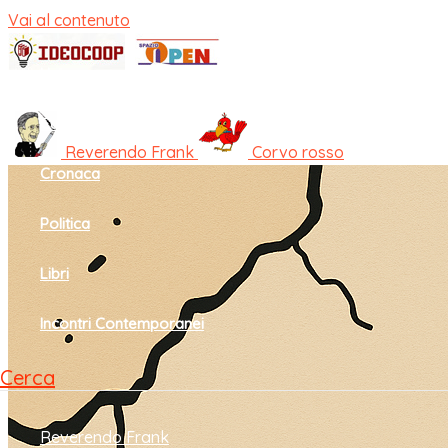
Vai al contenuto
Home
Cultura e società
Reverendo Frank
Corvo rosso
Cronaca
Politica
Libri
Incontri Contemporanei
Cerca
Reverendo Frank