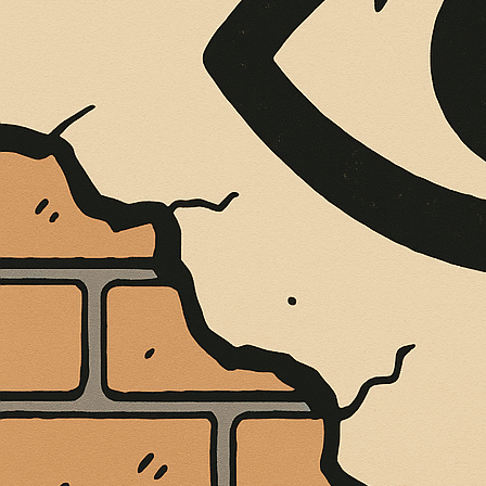
È MORTO MELO FRENI, VIVONO LE 
Antonio Marino
4 Agosto 2026
Cultura e Società
A casa Freni, a pochi passi dal lungomare di Terme 
CONTINUA A LEGGERE
Condividi:
NO AL PONTE S
di
direttore
/
16 Aprile 2021