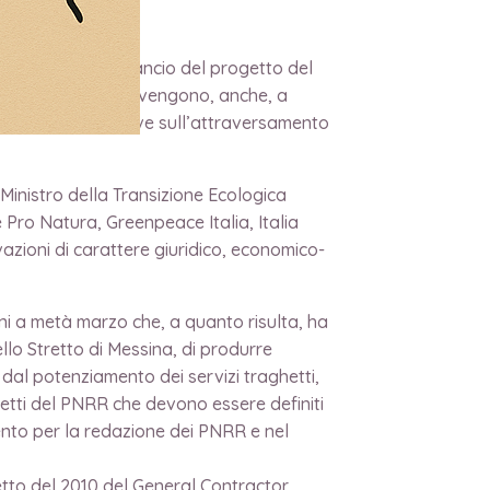
che vogliono il rilancio del progetto del
 associazioni intervengono, anche, a
utando le alternative sull’attraversamento
 Ministro della Transizione Ecologica
 Pro Natura, Greenpeace Italia, Italia
azioni di carattere giuridico, economico-
ni a metà marzo che, a quanto risulta, ha
llo Stretto di Messina, di produrre
dal potenziamento dei servizi traghetti,
getti del PNRR che devono essere definiti
mento per la redazione dei PNRR e nel
etto del 2010 del General Contractor