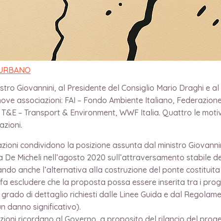
sistere alle pressioni.
Governo di resistere alle pressioni politiche e delle imprese 
e alla richiesta che l’intervento venga inserito nel PNRR. Le
ure e della Mobilità Sostenibile Enrico Giovannini che sta val
 URBANO
istro Giovannini, al Presidente del Consiglio Mario Draghi e al
nove associazioni: FAI – Fondo Ambiente Italiano, Federazione
a, T&E – Transport & Environment, WWF Italia. Quattro le motiv
azioni.
zioni condividono la posizione assunta dal ministro Giovanni
ra De Micheli nell’agosto 2020 sull’attraversamento stabile de
do anche l’alternativa alla costruzione del ponte costituita 
 fa escludere che la proposta possa essere inserita tra i pro
il grado di dettaglio richiesti dalle Linee Guida e dal Regola
un danno significativo).
ioni ricordano al Governo, a proposito del rilancio del prog