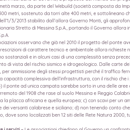
metà marzo, da parte del Webuild (società composta da Impreg
00 metri, sostenuto da torri alte 400 metri, e sottolinean
dell’1/3/2013 stabilito dall’allora Governo Monti, gli approfo
ionaria Stretto di Messina S.p.A., portando il Governo allora
.p.A.
ciazioni osservano che già nel 2010 il progetto del ponte ave
rescrizioni di carattere tecnico e ambientale allora richieste 
no sostanziali e in alcuni casi di una complessità senza prece
nto di vista del rischio sismico e idrogeologico. Dalle carte 
, per ammissione degli stessi progettisti perché il traffico fer
la capacità complessiva dell’infrastruttura, con il rischio ch
; b) il ponte ad unica campata sarebbe sorto in una delle aree
remoto del 1908 che rase al suolo Messina e Reggio Calabria
ra la placca africana e quella europea; c) con scavi per un a
iale dei versanti calabrese e siciliano; d) non tenendo conto 
o, dove sono localizzati ben 12 siti delle Rete Natura 2000, tut
 i servizi –
Le associazioni chiedono al Governo un confronto 