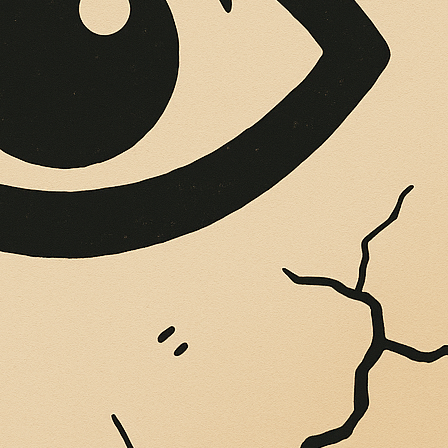
OPERE SUE
Vigliatore, sulle pareti giaccio istantanee,...
ULLO STRETTO DI 