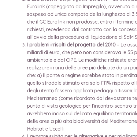
Eurolink (capeggiato da Impregilo), avvenuto a 
sospeso ad unica campata della lunghezza di 3.3
che il GC Eurolink non produsse, entro il termine 
richiesti, recedendo dal contratto con la concess
all’avvio della procedura di liquidazione di SdM S
I problemi irrisolti del progetto del 2010 –
Le asso
miliardi di euro, che però non considerava le 35 p
ambientale e dal CIPE. Le modifiche richieste era
realizzare in una delle aree più delicate da un pu
che: a) il ponte a regime sarebbe stato in perdita
quello stradale stimato era solo l’11% rispetto al
degli utenti) fossero applicati pedaggi altissimi
Mediterraneo (come ricordato dal devastante ter
punto di vista geologico per l’incontro-scontro t
avrebbero inciso sul delicato equilibrio territor
delle aree a più alta biodiversità del Mediterrane
Habitat e Uccelli.
Lavorare subito per le alternative e per migliorare