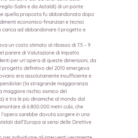
ilo-Salini e da Astaldi) di un ponte
o che quella proposta fu abbandonata dopo
ndimenti economico-finanziari e tecnici
 in carica ad abbandonare il progetto e
va un costo stimato al ribasso di 7.5 – 9
nel parere di Valutazione di Impatto
denti per un’opera di queste dimensioni, da
del progetto definitivo del 2010 emergeva
roviario era assolutamente insufficiente e
e i pendolari (la stragrande maggioranza
 a maggiore rischio sismico del
) e tra le più dinamiche al mondo dal
mmontare di 6.800.000 metri cubi, che
che l’opera sarebbe dovuta sorgere in una
elati dall’Europa ai sensi delle Direttive
per individuare gli interventi veramente