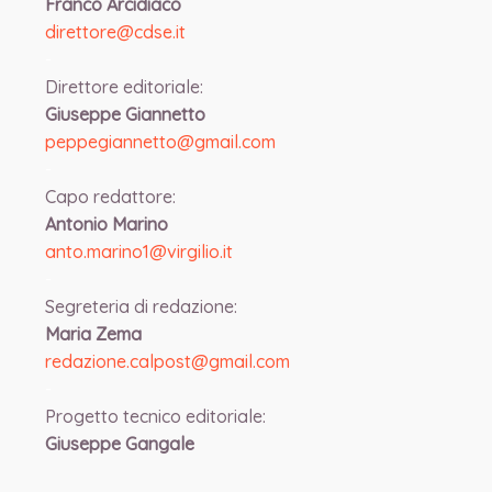
Franco Arcidiaco
direttore@cdse.it
-
Direttore editoriale:
Giuseppe Giannetto
peppegiannetto@gmail.com
-
Capo redattore:
Antonio Marino
anto.marino1@virgilio.it
-
Segreteria di redazione:
Maria Zema
redazione.calpost@
gmail.com
-
Progetto tecnico editoriale:
Giuseppe Gangale