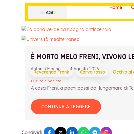
Vai
Home
C
al
contenuto
È MORTO MELO FRENI, VIVONO L
Antonio Marino
4 Agosto 2026
Reverendo Frank
Corvo rosso
Occhio al
Cultura e Società
A casa Freni, a pochi passi dal lungomare di Term
CONTINUA A LEGGERE
Condividi: