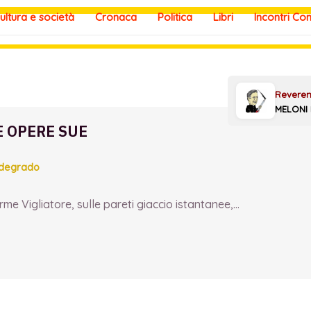
ultura e società
Cronaca
Politica
Libri
Incontri Co
E OPERE SUE
 degrado
e Vigliatore, sulle pareti giaccio istantanee,...